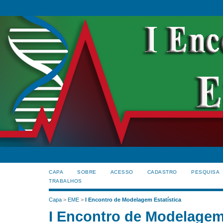
CAPA
SOBRE
ACESSO
CADASTRO
PESQUISA
TRABALHOS
Capa
>
EME
>
I Encontro de Modelagem Estatística
I Encontro de Modelagem 