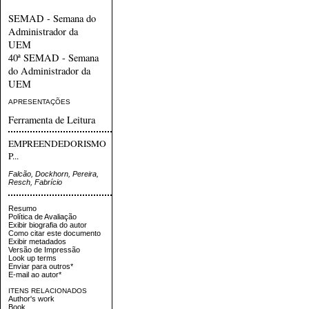
SEMAD - Semana do
Administrador da
UEM
40ª SEMAD - Semana
do Administrador da
UEM
APRESENTAÇÕES
Ferramenta de Leitura
EMPREENDEDORISMO
P...
Falcão, Dockhorn, Pereira,
Resch, Fabrício
Resumo
Política de Avaliação
Exibir biografia do autor
Como citar este documento
Exibir metadados
Versão de Impressão
Look up terms
Enviar para outros*
E-mail ao autor*
ITENS RELACIONADOS
Author's work
Book