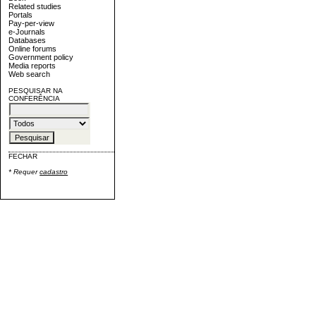
Related studies
Portals
Pay-per-view
e-Journals
Databases
Online forums
Government policy
Media reports
Web search
PESQUISAR NA
CONFERÊNCIA
FECHAR
* Requer
cadastro