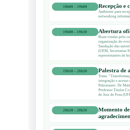
Recepção e c
18h00 – 19h00
Ambiente para recep
networking informal
Abertura ofi
19h00 – 19h30
Boas-vindas pelo 
organização do even
Saudação das autori
(UEM, Secretarias M
representantes de h
Palestra de 
19h30 – 20h30
Tema: “Transformaçõ
integração e acesso
Palestrante: Dr. Má
Professor Titular C
de Juiz de Fora (UFJ
Momento de 
20h30 – 20h50
agradecimen