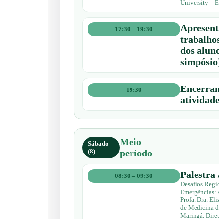
University – E
Apresent
17:30 – 19:30
trabalho
dos alun
simpósio
Encerram
19:30
atividad
Meio
Sábado
(8)
período
Palestra 
08:30 – 09:30
Desafios Regio
Emergências: A
Profa. Dra. El
de Medicina d
Maringá. Diret