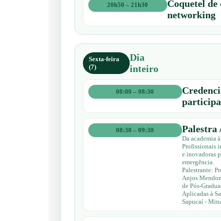
Coquetel de 
20h50 – 21h30
networking
Dia
Sexta-feira
(7)
inteiro
Credenci
08:00 – 08:30
participa
Palestra 
08:30 – 09:30
Da academia à
Profissionais 
e inovadoras p
emergência.
Palestrante: P
Anjos Mendon
de Pós-Gradua
Aplicadas à S
Sapucaí - Mina