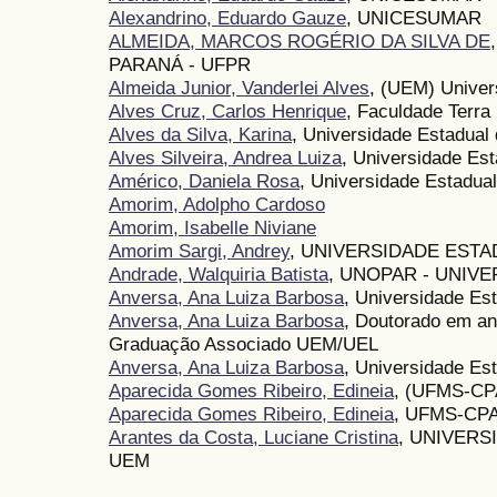
Alexandrino, Eduardo Gauze
, UNICESUMAR
ALMEIDA, MARCOS ROGÉRIO DA SILVA DE
PARANÁ - UFPR
Almeida Junior, Vanderlei Alves
, (UEM) Univer
Alves Cruz, Carlos Henrique
, Faculdade Terra
Alves da Silva, Karina
, Universidade Estadual
Alves Silveira, Andrea Luiza
, Universidade Es
Américo, Daniela Rosa
, Universidade Estadual
Amorim, Adolpho Cardoso
Amorim, Isabelle Niviane
Amorim Sargi, Andrey
, UNIVERSIDADE EST
Andrade, Walquiria Batista
, UNOPAR - UNIV
Anversa, Ana Luiza Barbosa
, Universidade Es
Anversa, Ana Luiza Barbosa
, Doutorado em a
Graduação Associado UEM/UEL
Anversa, Ana Luiza Barbosa
, Universidade Es
Aparecida Gomes Ribeiro, Edineia
, (UFMS-CP
Aparecida Gomes Ribeiro, Edineia
, UFMS-CP
Arantes da Costa, Luciane Cristina
, UNIVERS
UEM