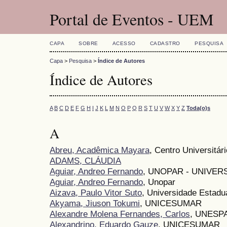
Portal de Eventos - UEM
CAPA
SOBRE
ACESSO
CADASTRO
PESQUISA
Capa
>
Pesquisa
>
Índice de Autores
Índice de Autores
A
B
C
D
E
F
G
H
I
J
K
L
M
N
O
P
Q
R
S
T
U
V
W
X
Y
Z
Toda(o)s
A
Abreu, Acadêmica Mayara
, Centro Universitári
ADAMS, CLÁUDIA
Aguiar, Andreo Fernando
, UNOPAR - UNIVE
Aguiar, Andreo Fernando
, Unopar
Aizava, Paulo Vitor Suto
, Universidade Estadu
Akyama, Jiuson Tokumi
, UNICESUMAR
Alexandre Molena Fernandes, Carlos
, UNESPA
Alexandrino, Eduardo Gauze
, UNICESUMAR