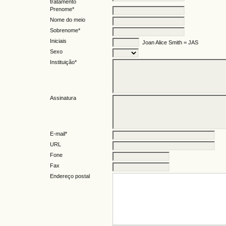
tratamento
Prenome*
Nome do meio
Sobrenome*
Iniciais
Joan Alice Smith = JAS
Sexo
Instituição*
Assinatura
E-mail*
URL
Fone
Fax
Endereço postal