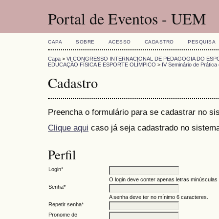
Portal de Eventos - UEM
CAPA
SOBRE
ACESSO
CADASTRO
PESQUISA
Capa
>
VI CONGRESSO INTERNACIONAL DE PEDAGOGIA DO ESPO
EDUCAÇÃO FÍSICA E ESPORTE OLÍMPICO
>
IV Seminário de Prátic
Cadastro
Preencha o formulário para se cadastrar no si
Clique aqui
caso já seja cadastrado no sistema
Perfil
Login*
O login deve conter apenas letras minúsculas (
Senha*
A senha deve ter no mínimo 6 caracteres.
Repetir senha*
Pronome de