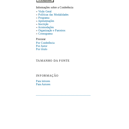
Informações sobre a Conferência
»
Visão Geral
»
Políticas das Modalidades
»
Programa
»
Apresentações
»
Inscrição
»
Acomodações
»
Organização e Parceiros
»
Cronograma
Procurar
Por Conferência
Por Autor
Por título
TAMANHO DA FONTE
INFORMAÇÃO
Para leitores
Para Autores