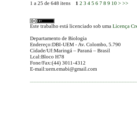
1 a 25 de 648 itens
1
2
3
4
5
6
7
8
9
10
>
>>
Este trabalho está licenciado sob uma
Licença Cr
Departamento de Biologia
Endereço:DBI-UEM - Av. Colombo, 5.790
Cidade/Uf:Maringá – Paraná – Brasil
Lcal:Bloco H78
Fone/Fax:(44) 3011-4312
E-mail:uem.emabi@gmail.com