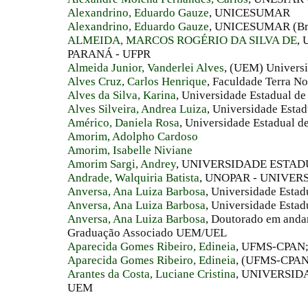
Alexandrino, Eduardo Gauze
, UNICESUMAR
Alexandrino, Eduardo Gauze
, UNICESUMAR (Bra
ALMEIDA, MARCOS ROGÉRIO DA SILVA DE
,
PARANÁ - UFPR
Almeida Junior, Vanderlei Alves
, (UEM) Univers
Alves Cruz, Carlos Henrique
, Faculdade Terra No
Alves da Silva, Karina
, Universidade Estadual de
Alves Silveira, Andrea Luiza
, Universidade Esta
Américo, Daniela Rosa
, Universidade Estadual d
Amorim, Adolpho Cardoso
Amorim, Isabelle Niviane
Amorim Sargi, Andrey
, UNIVERSIDADE ESTA
Andrade, Walquiria Batista
, UNOPAR - UNIVE
Anversa, Ana Luiza Barbosa
, Universidade Esta
Anversa, Ana Luiza Barbosa
, Universidade Estad
Anversa, Ana Luiza Barbosa
, Doutorado em anda
Graduação Associado UEM/UEL
Aparecida Gomes Ribeiro, Edineia
, UFMS-CPAN
Aparecida Gomes Ribeiro, Edineia
, (UFMS-CPAN
Arantes da Costa, Luciane Cristina
, UNIVERSI
UEM