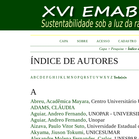
CAPA
SOBRE
ACESSO
CADASTRO
Capa
>
Pesquisa
>
Índice 
ÍNDICE DE AUTORES
A
B
C
D
E
F
G
H
I
J
K
L
M
N
O
P
Q
R
S
T
U
V
W
X
Y
Z
Toda(o)s
A
Abreu, Acadêmica Mayara
, Centro Universitário
ADAMS, CLÁUDIA
Aguiar, Andreo Fernando
, UNOPAR - UNIVERS
Aguiar, Andreo Fernando
, Unopar
Aizava, Paulo Vitor Suto
, Universidade Estadual
Akyama, Jiuson Tokumi
, UNICESUMAR
Alexandre Molena Fernandes, Carlos
, UNESPAR 