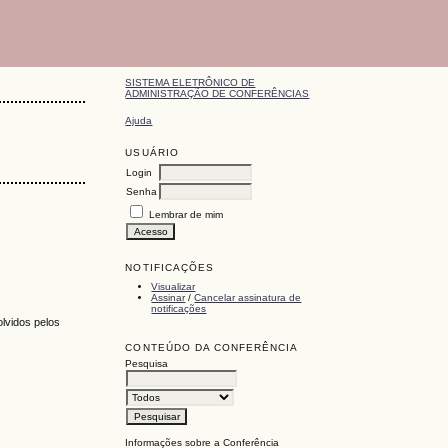
SISTEMA ELETRÔNICO DE
ADMINISTRAÇÃO DE CONFERÊNCIAS
Ajuda
USUÁRIO
Login
Senha
Lembrar de mim
NOTIFICAÇÕES
Visualizar
Assinar
/
Cancelar assinatura de
notificações
olvidos pelos
CONTEÚDO DA CONFERÊNCIA
Pesquisa
Informações sobre a Conferência