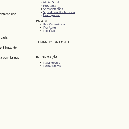
»
Visão Geral
»
Programa
»
Apresentações
»
Agenda da Conferência
rramento das
»
Cronograma
Procurar
Por Conferência
Por Autor
Por título
m cada
TAMANHO DA FONTE
ar
3 listas de
INFORMAÇÃO
a permitir que
Para leitores
Para Autores