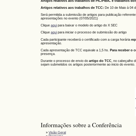
Artigos relativos aos trabalhos de PIC/PIBIC e trabalhos 
Artigos relativos aos trabalhos de TCC:
De 10 de Maio à 04 
Será permitida a submissão de artigos para publicação referen
apresentações no evento (07/05/2021)
Clique
aqui
para baixar o modelo do artigo do X SEC
Clique
aqui
para iniciar o processo de submissão do artigo
Cada participante receberá o certificado com a carga horária
eq
apresentação.
Cada apresentação de TCC equivale a 1,5 hs.
Para receber o c
presença.
Durante o processo de envio do
artigo do TCC
, no cabeçalho d
sejam submetidos os artigos posteriormente ao inicio do evento.
Informações sobre a Conferência
»
Visão Geral
»
Programa