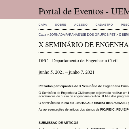
Portal de Eventos - UE
CAPA
SOBRE
ACESSO
CADASTRO
PES
Capa
>
JORNADA PARANAENSE DOS GRUPOS PET
>
X SEM
X SEMINÁRIO DE ENGENHA
DEC - Departamento de Engenharia Civil
junho 5, 2021 – junho 7, 2021
Prezados participantes do X Seminário de Engenharia Civil
O Seminário de Engenharia Civil tem por objetivo de realizar um
acadêmicos do curso de engenharia civil da UEM e dos progra
O seminário se
inicia dia 19/04/2021 e finaliza dia 07/05/2021
As apresentações de artigos dos alunos de
PIC/PIBIC, PEU E 
SUBMISSÃO DE ARTIGOS