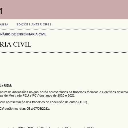
M
QUISA
EDIÇÕES ANTERIORES
INÁRIO DE ENGENHARIA CIVIL
RIA CIVIL
 da UEM:
 fórum de discussões no qual serão apresentados os trabalhos técnicos e científicos desenv
mas de Mestrado PEU e PCV dos anos de 2020 e 2021.
para apresentação dos trabalhos de conclusão de curso (TCC).
PCV
serão nos
dias 05 a 07/05/2021.