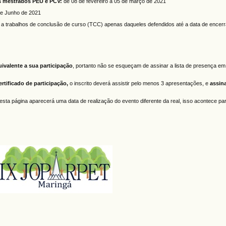
dos mestrados PEU e PCV:
de 08 de fevereiro à 05 de março de 2021
de Junho de 2021
te a trabalhos de conclusão de curso (TCC) apenas daqueles defendidos até a data de ence
uivalente a sua participação
, portanto não se esqueçam de assinar a lista de presença e
ertificado de participação,
o inscrito deverá assistir pelo menos 3 apresentações, e
assin
esta página aparecerá uma data de realização do evento diferente da real, isso acontece par