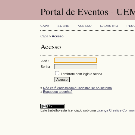
Portal de Eventos - UE
CAPA
SOBRE
ACESSO
CADASTRO
PES
Capa
>
Acesso
Acesso
Login
Senha
Lembrete com login e senha
»
Não está cadastrado? Cadastre-se no sistema
»
Esqueceu a senha?
Este trabalho está licenciado sob uma
Licença Creative Commons