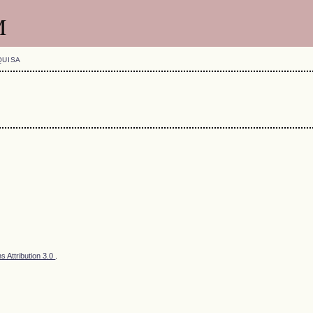
M
QUISA
 Attribution 3.0
.