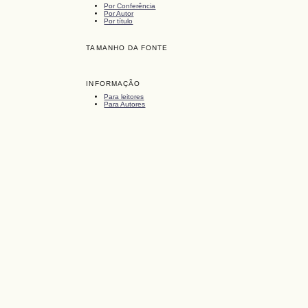
Por Conferência
Por Autor
Por título
TAMANHO DA FONTE
INFORMAÇÃO
Para leitores
Para Autores