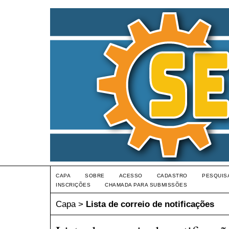
CAPA
SOBRE
ACESSO
CADASTRO
PESQUIS
INSCRIÇÕES
CHAMADA PARA SUBMISSÕES
Capa
>
Lista de correio de notificações