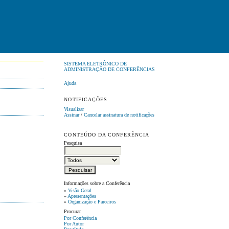
SISTEMA ELETRÔNICO DE
ADMINISTRAÇÃO DE CONFERÊNCIAS
Ajuda
NOTIFICAÇÕES
Visualizar
Assinar
/
Cancelar assinatura de notificações
CONTEÚDO DA CONFERÊNCIA
Pesquisa
Informações sobre a Conferência
»
Visão Geral
»
Apresentações
»
Organização e Parceiros
Procurar
Por Conferência
Por Autor