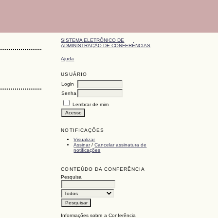
SISTEMA ELETRÔNICO DE
ADMINISTRAÇÃO DE CONFERÊNCIAS
Ajuda
USUÁRIO
Login
Senha
Lembrar de mim
NOTIFICAÇÕES
Visualizar
Assinar
/
Cancelar assinatura de
notificações
CONTEÚDO DA CONFERÊNCIA
Pesquisa
Informações sobre a Conferência