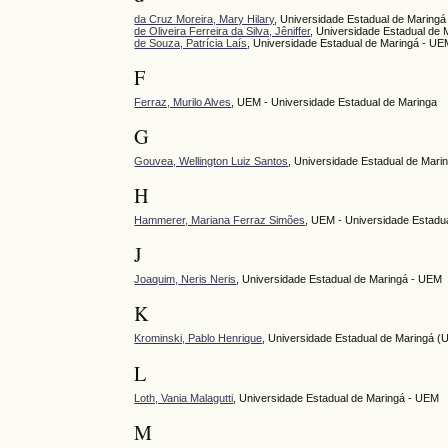
da Cruz Moreira, Mary Hilary
, Universidade Estadual de Maringá
de Oliveira Ferreira da Silva, Jêniffer
, Universidade Estadual de 
de Souza, Patrícia Laís
, Universidade Estadual de Maringá - U
F
Ferraz, Murilo Alves
, UEM - Universidade Estadual de Maringa
G
Gouvea, Wellington Luiz Santos
, Universidade Estadual de Mari
H
Hammerer, Mariana Ferraz Simões
, UEM - Universidade Estadu
J
Joaquim, Neris Neris
, Universidade Estadual de Maringá - UEM
K
Krominski, Pablo Henrique
, Universidade Estadual de Maringá 
L
Loth, Vania Malagutti
, Universidade Estadual de Maringá - UEM
M