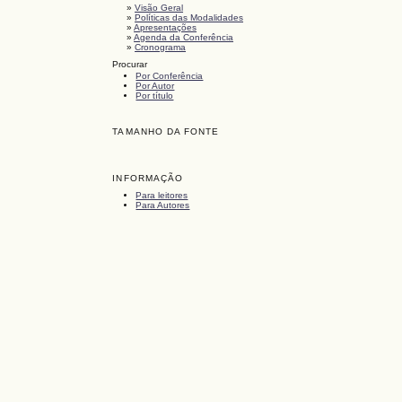
»
Visão Geral
»
Políticas das Modalidades
»
Apresentações
»
Agenda da Conferência
»
Cronograma
Procurar
Por Conferência
Por Autor
Por título
TAMANHO DA FONTE
INFORMAÇÃO
Para leitores
Para Autores