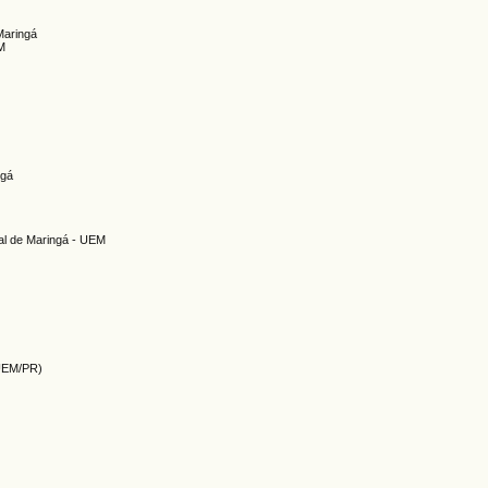
Maringá
EM
ngá
al de Maringá - UEM
(UEM/PR)