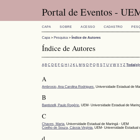
Portal de Eventos - UE
CAPA
SOBRE
ACESSO
CADASTRO
PES
Capa
>
Pesquisa
>
Índice de Autores
Índice de Autores
A
B
C
D
E
F
G
H
I
J
K
L
M
N
O
P
Q
R
S
T
U
V
W
X
Y
Z
Toda(o)
A
Ambrosio, Ana Carolina Rodrigues
, Universidade Estadual de Ma
B
Baptistelli, Paulo Rogério
, UEM- Universidade Estadual de Marin
C
Chaves, Marta
, Universidade Estadual de Maringá - UEM
Coelho de Souza, Cássia Virgínia
, UEM- Universidade Estadual 
d