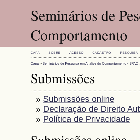
Seminários de Pes
Comportamento
CAPA
SOBRE
ACESSO
CADASTRO
PESQUISA
Capa
>
Seminários de Pesquisa em Análise do Comportamento - SPAC
Submissões
»
Submissões online
»
Declaração de Direito Aut
»
Política de Privacidade
Submissões online