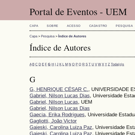
Portal de Eventos - UEM
CAPA
SOBRE
ACESSO
CADASTRO
PESQUISA
Capa
>
Pesquisa
>
Índice de Autores
Índice de Autores
A
B
C
D
E
F
G
H
I
J
K
L
M
N
O
P
Q
R
S
T
U
V
W
X
Y
Z
Toda(o)s
G
G, HENRIQUE CÉSAR C.
, UNIVERSIDADE 
Gabriel, Nilson Lucas Dias
, Universidade Esta
Gabriel, Nilson Lucas
, UEM
Gabriel, Nilson Lucas Dias
Gaecia, Erika Rodrigues
, Universidade Estadu
Gagliotti, João Victor
Gaieski, Carolina Luiza Paz
, Universidade Est
Gaieski, Carolina Luiza Paz
, Universidade Est