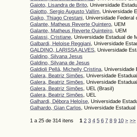
Gaioto, Lisandra de Brito
, Universidade Estad
Gaiotto, Sergio Augusto Vallim
, Universidade 
Gajko, Thiago Crestani
, Universidade Federal
Galante, Matheus Reverte Quintero
, UEM
Galante, Matheus Reverte Quinteiro
, UEM
Galassi, Cristiane
, Universidade Estadual de 
Galbardi, Heloise Reggiani
, Universidade Esta
GALDINO, LARISSA ALVES
, Universidade Es
Galdino, Silvana Jesus
Galdino, Silvana de Jesus
Galdioli Pellá, Michelly Cristina
, Universidade
Galera, Beatriz Simões
, Universidade Estadua
Galera, Beatriz Simões
, Universidade Estadua
Galera, Beatriz Simões
, UEL (Brasil)
Galera, Beatriz Simões
, UEL
Galhardi, Débora Heloíse
, Universidade Estad
Galhardo, Gian Carlos
, Universidade Estadual
1 a 25 de 314 itens
1
2
3
4
5
6
7
8
9
10
>
>>