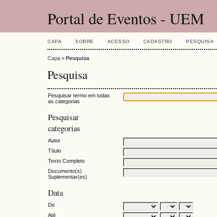
Portal de Eventos - UEM
CAPA
SOBRE
ACESSO
CADASTRO
PESQUISA
Capa
>
Pesquisa
Pesquisa
Pesquisar termo em todas
as categorias
Pesquisar
categorias
Autor
Título
Texto Completo
Documento(s)
Suplementar(es)
Data
De
Até