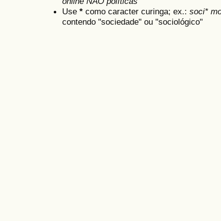
online NÃO políticas
Use
*
como caracter curinga; ex.:
soci* mo
contendo "sociedade" ou "sociológico"