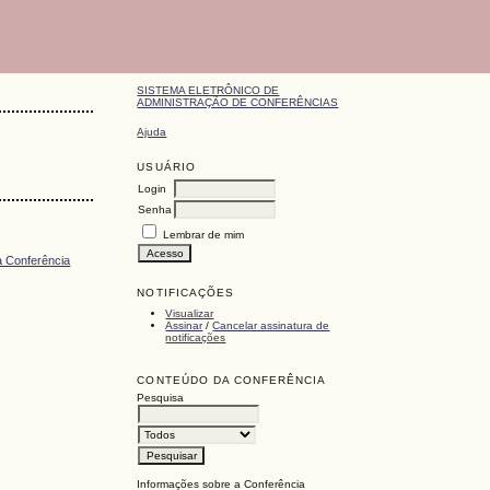
SISTEMA ELETRÔNICO DE
ADMINISTRAÇÃO DE CONFERÊNCIAS
Ajuda
USUÁRIO
Login
Senha
Lembrar de mim
da Conferência
NOTIFICAÇÕES
Visualizar
Assinar
/
Cancelar assinatura de
notificações
CONTEÚDO DA CONFERÊNCIA
Pesquisa
Informações sobre a Conferência