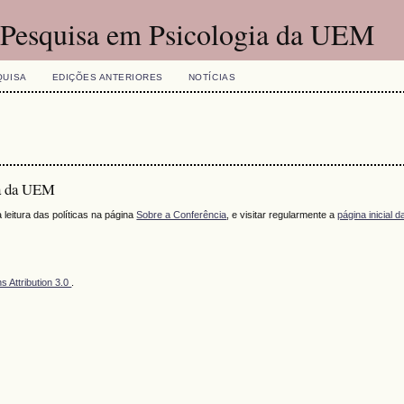
e Pesquisa em Psicologia da UEM
QUISA
EDIÇÕES ANTERIORES
NOTÍCIAS
ia da UEM
eitura das políticas na página
Sobre a Conferência
, e visitar regularmente a
página inicial 
 Attribution 3.0
.