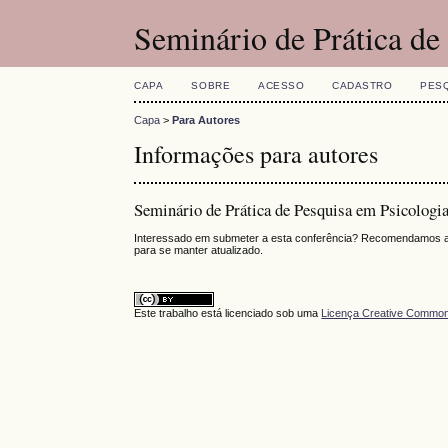
Seminário de Prática d
CAPA
SOBRE
ACESSO
CADASTRO
PES
Capa
>
Para Autores
Informações para autores
Seminário de Prática de Pesquisa em Psicolog
Interessado em submeter a esta conferência? Recomendamos a l
para se manter atualizado.
Este trabalho está licenciado sob uma
Licença Creative Commons