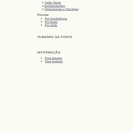
»
Visão Geral
»
Apresentações
»
Organização e Parceiros
Procurar
Por Conferência
Por Autor
Por título
TAMANHO DA FONTE
INFORMAÇÃO
Para leitores
Para Autores