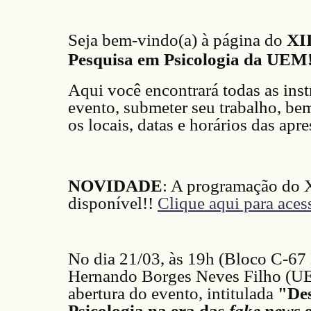
Seja bem-vindo(a) à página do
XI
Pesquisa em Psicologia da UEM
Aqui você encontrará todas as inst
evento, submeter seu trabalho, b
os locais, datas e horários das apr
NOVIDADE
: A programação do X
disponível!!
Clique aqui para aces
No dia
21
/0
3
, às 19h
(Bloco C-67
Hernando Borges Neves Filho
(UEL
abertura do evento, intitulada
"
Des
Psicologia na era das
fake news
e