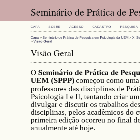
Seminário de Prática de P
CAPA
SOBRE
ACESSO
CADASTRO
PESQUISA
Capa
>
Seminário de Prática de Pesquisa em Psicologia da UEM
>
XI S
>
Visão Geral
Visão Geral
O
Seminário de Prática de Pesqu
UEM (SPPP)
começou como uma i
professores das disciplinas de Prá
Psicologia I e II, tentando criar u
divulgar e discutir os trabalhos d
disciplinas, pelos acadêmicos do c
primeira edição ocorreu no final 
anualmente até hoje.