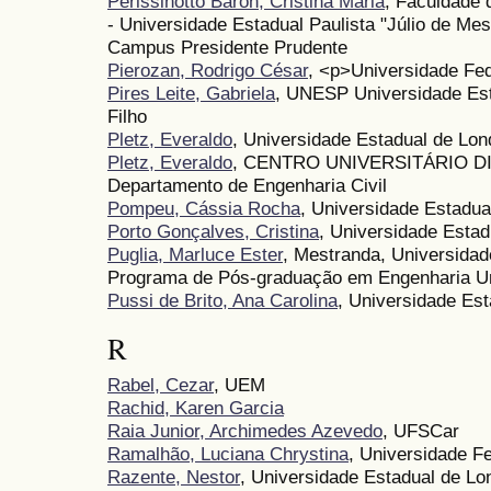
Perissinotto Baron, Cristina Maria
, Faculdade 
- Universidade Estadual Paulista "Júlio de Me
Campus Presidente Prudente
Pierozan, Rodrigo César
, <p>Universidade Fe
Pires Leite, Gabriela
, UNESP Universidade Esta
Filho
Pletz, Everaldo
, Universidade Estadual de Lon
Pletz, Everaldo
, CENTRO UNIVERSITÁRIO D
Departamento de Engenharia Civil
Pompeu, Cássia Rocha
, Universidade Estadua
Porto Gonçalves, Cristina
, Universidade Esta
Puglia, Marluce Ester
, Mestranda, Universida
Programa de Pós-graduação em Engenharia U
Pussi de Brito, Ana Carolina
, Universidade Es
R
Rabel, Cezar
, UEM
Rachid, Karen Garcia
Raia Junior, Archimedes Azevedo
, UFSCar
Ramalhão, Luciana Chrystina
, Universidade F
Razente, Nestor
, Universidade Estadual de Lo