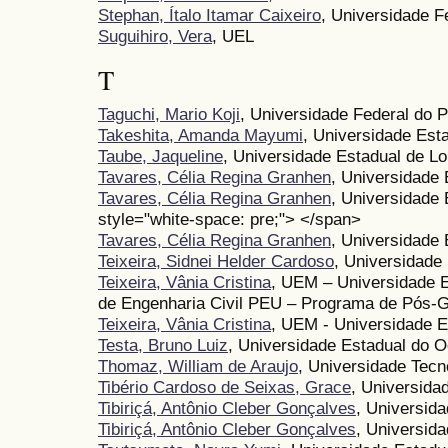
Stephan, Ítalo Itamar Caixeiro
, Universidade F
Suguihiro, Vera
, UEL
T
Taguchi, Mario Koji
, Universidade Federal do 
Takeshita, Amanda Mayumi
, Universidade Est
Taube, Jaqueline
, Universidade Estadual de L
Tavares, Célia Regina Granhen
, Universidade
Tavares, Célia Regina Granhen
, Universidade
style="white-space: pre;"> </span>
Tavares, Célia Regina Granhen
, Universidade
Teixeira, Sidnei Helder Cardoso
, Universidade
Teixeira, Vânia Cristina
, UEM – Universidade 
de Engenharia Civil PEU – Programa de Pós-
Teixeira, Vânia Cristina
, UEM - Universidade E
Testa, Bruno Luiz
, Universidade Estadual do 
Thomaz, William de Araujo
, Universidade Tecn
Tibério Cardoso de Seixas, Grace
, Universida
Tibiriçá, Antônio Cleber Gonçalves
, Universid
Tibiriçá, Antônio Cleber Gonçalves
, Universid