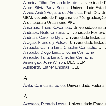
Almeida Filho, Fernando M. de
, Universidade 
Altoé, Silvia Paula Sossai
, Universidade Estad
Alves, André Augusto de Almeida
, Prof. Dr., 
UEM, docente do Programa de Pós-graduação 
Arquitetura e Urbanismo PPU
Amarães, Thaís Kawamoto
, Universidade Est
Andraos, Neile Cristina
, Universidade Positivo
Andrian, Caroline Myia
, Universidade Estadua
Aragão, Franciely Velozo
, Universidade Estad
Arrebola, Camila Lima Chechin Camacho
, Uni
Arrebola, Diego Lima Chechin Camacho
Arrebola, Talita Lima Chechin Camacho
Assunção, José Wilson
, DEC UEM
Audiberth, Esther Encinas
, UEL
Á
Ávila, Calinca Barão de
, Universidade Federal
A
Azevedo, Ricardo Lessa
, Universidade Estadu