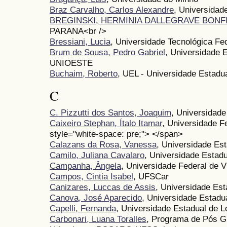
Braz Carvalho, Carlos Alexandre
, Universidad
BREGINSKI, HERMINIA DALLEGRAVE BONF
PARANA<br />
Bressiani, Lucia
, Universidade Tecnológica Fe
Brum de Sousa, Pedro Gabriel
, Universidade 
UNIOESTE
Buchaim, Roberto
, UEL - Universidade Estadu
C
C. Pizzutti dos Santos, Joaquim
, Universidad
Caixeiro Stephan, Ítalo Itamar
, Universidade F
style="white-space: pre;"> </span>
Calazans da Rosa, Vanessa
, Universidade Es
Camilo, Juliana Cavalaro
, Universidade Estad
Campanha, Ângela
, Universidade Federal de V
Campos, Cintia Isabel
, UFSCar
Canizares, Luccas de Assis
, Universidade Es
Canova, José Aparecido
, Universidade Estadu
Capelli, Fernanda
, Universidade Estadual de L
Carbonari, Luana Toralles
, Programa de Pós G