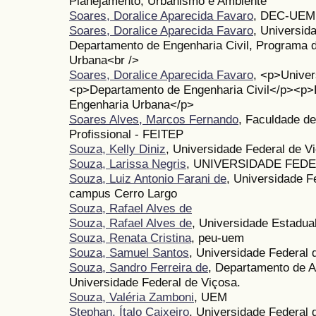
Planejamento, Urbanismo e Ambiente
Soares, Doralice Aparecida Favaro
, DEC-UEM
Soares, Doralice Aparecida Favaro
, Universid
Departamento de Engenharia Civil, Programa
Urbana<br />
Soares, Doralice Aparecida Favaro
, <p>Univer
<p>Departamento de Engenharia Civil</p><p
Engenharia Urbana</p>
Soares Alves, Marcos Fernando
, Faculdade d
Profissional - FEITEP
Souza, Kelly Diniz
, Universidade Federal de V
Souza, Larissa Negris
, UNIVERSIDADE FED
Souza, Luiz Antonio Farani de
, Universidade F
campus Cerro Largo
Souza, Rafael Alves de
Souza, Rafael Alves de
, Universidade Estadua
Souza, Renata Cristina
, peu-uem
Souza, Samuel Santos
, Universidade Federal 
Souza, Sandro Ferreira de
, Departamento de A
Universidade Federal de Viçosa.
Souza, Valéria Zamboni
, UEM
Stephan, Ítalo Caixeiro
, Universidade Federal 