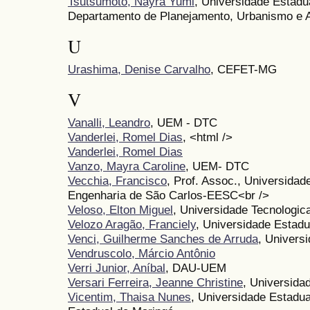
Tsutsumoto, Nayra Yumi
, Universidade Estadu
Departamento de Planejamento, Urbanismo e 
U
Urashima, Denise Carvalho
, CEFET-MG
V
Vanalli, Leandro
, UEM - DTC
Vanderlei, Romel Dias
, <html />
Vanderlei, Romel Dias
Vanzo, Mayra Caroline
, UEM- DTC
Vecchia, Francisco
, Prof. Assoc., Universida
Engenharia de São Carlos-EESC<br />
Veloso, Elton Miguel
, Universidade Tecnologic
Velozo Aragão, Franciely
, Universidade Estadu
Venci, Guilherme Sanches de Arruda
, Univers
Vendruscolo, Márcio Antônio
Verri Junior, Aníbal
, DAU-UEM
Versari Ferreira, Jeanne Christine
, Universida
Vicentim, Thaisa Nunes
, Universidade Estadua