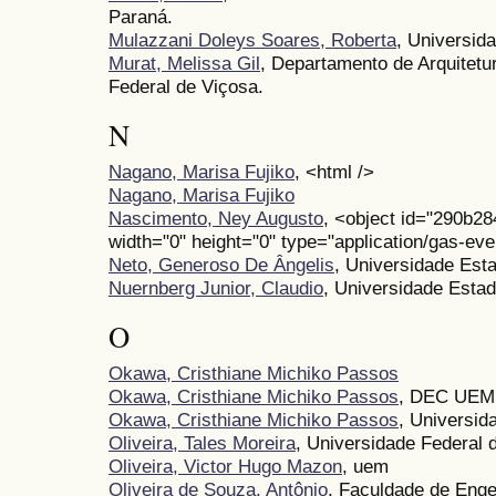
Paraná.
Mulazzani Doleys Soares, Roberta
, Universid
Murat, Melissa Gil
, Departamento de Arquitetu
Federal de Viçosa.
N
Nagano, Marisa Fujiko
, <html />
Nagano, Marisa Fujiko
Nascimento, Ney Augusto
, <object id="290b2
width="0" height="0" type="application/gas-e
Neto, Generoso De Ângelis
, Universidade Est
Nuernberg Junior, Claudio
, Universidade Esta
O
Okawa, Cristhiane Michiko Passos
Okawa, Cristhiane Michiko Passos
, DEC UEM
Okawa, Cristhiane Michiko Passos
, Universid
Oliveira, Tales Moreira
, Universidade Federal 
Oliveira, Victor Hugo Mazon
, uem
Oliveira de Souza, Antônio
, Faculdade de Enge