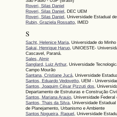
São Paulo - USP (Brasil)
Roveri, Silas Daniel
Roveri, Silas Daniel
, DEC UEM
Roveri, Silas Daniel
, Universidade Estadual de
Rubin, Graziela Rossatto
, IMED
S
Sacht, Helenice Maria
, Universidade do Minho
Sakai, Henrique Haruo
, UNIOESTE- Universida
Cascavel, Paraná.
Sales, Almir
Sanglard, Luiz Arthur
, Universidade Tecnologi
Campo Mourão
Santana, Cristiane Jucá
, Universidade Estadu
Santos, Eduardo Vedovetto
, UEM - Universida
Santos, Joaquim César Pizzuti dos
, Universi
Departamento de Estruturas e Construção Ci
Santos, Mariana Araujo
, Universidade Federal
Santos, Thais da Silva
, Universidade Estadua
de Planejamento, Urbanismo e Ambiente
Santos Nogueira, Raquel
, Universidade Estadu