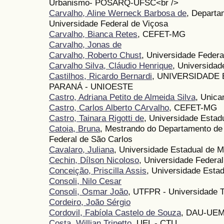
Urbanismo- POSARQ-UFSC<br />
Carvalho, Aline Werneck Barbosa de
, Departa
Universidade Federal de Viçosa
Carvalho, Bianca Retes
, CEFET-MG
Carvalho, Jonas de
Carvalho, Roberto Chust
, Universidade Federa
Carvalho Silva, Cláudio Henrique
, Universidad
Castilhos, Ricardo Bernardi
, UNIVERSIDADE
PARANÁ - UNIOESTE
Castro, Adriana Petito de Almeida Silva
, Unic
Castro, Carlos Alberto CArvalho
, CEFET-MG
Castro, Tainara Rigotti de
, Universidade Estad
Catoia, Bruna
, Mestrando do Departamento de 
Federal de São Carlos
Cavalaro, Juliana
, Universidade Estadual de M
Cechin, Dílson Nicoloso
, Universidade Federa
Conceição, Priscilla Assis
, Universidade Estad
Consoli, Nilo Cesar
Consoli, Osmar João
, UTFPR - Universidade T
Cordeiro, João Sérgio
Cordovil, Fabíola Castelo de Souza
, DAU-UE
Costa, Willian Trinetto
, UEL - CTU