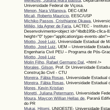
Menezes, Juliana Mara Batista
, Departamentol
Universidade Federal de Viçosa.
Menon, Nara Villanova
, DEC-UEM
Micali, Roberto Mauricio
, EESC/USP
Michiko Passos, Cristhianne Okawa
, Universi
Milléo, Ida Agner de Faria
, LACTEC - Instituto 
Desenvolvimento<object id="4bdb195b-c9ca-8
height="0" type="application/gas-events-abn">
Miotto, José Luiz
, Universidade Estadual de 
Miotto, José Luiz
, UEM – Universidade Estadu
Engenharia Civil PEU – Programa de Pós-Gra
Miotto, José Luiz
Molin Filho, Rafael Germano Dal
, <html />
Morales, Gilson
, Prof. Dr Universidade Estadu
Construção Civil - CTU
Moreira, Fábia Rosas
, Universidade Estadual 
Moreira, Fábia Rosas
, Universidade Estadual
Mores, Kevin Kristian
Moretti, Juliana Petermann
, Universidade Fed
Moura, Maycon Willian Hellas de
, Paraná Edi
do PR
Mukai, Hitomi
, UNIOESTE- Universidade Estad