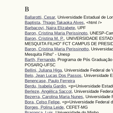
B
Ballarotti, Cesar
, Universidade Estadual de Lo
Baptista, Thiago Takaoka Alves
, <html />
Barbacovi, Naira Elizabete
, UPF
Baron, Cristina Maria Perissinoto
, UNESP-Cam
Baron, Cristina M. P.
, UNIVERSIDADE ESTAD
MESQUITA FILHO" FCT CAMPUS DE PRES
Baron, Cristina Maria Perissinotto
, Universidad
Mesquita Filho" - Unesp
Barth, Fernando
, Programa de Pós Graduação 
POSARQ-UFSC
Bellini, Juliana Higa
, Universidade Federal de
Belo, Jean Lucas Dos Passos
, Universidade 
Benencase, Paulo Ferreira
Berdu, Isabela Gardin
, <p>Universidade Estad
Berleze, Angélica Saccol
, Universidade Federa
Bezerra, Carolina Maria Nunes
, Universidade 
Bora, Celso Felipe
, <p>Universidade Federal
Borges, Polina Leide
, CEFET-MG
Bragança, Luis
, Universidade do Minho