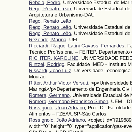
Rebola, Pedro
, Universidade Estadual de Mari
Rego, Renato Leão
, Universidade Estadual d
Arquitetura e Urbanismo-DAU
Rego, Renato Leão
Rego, Renato Leão
, Universidade Estadual de 
Rego, Renato Leão
, Universidade Estadual d
Rezende, Marina
, UEL
Ricciardi, Raquel Latini Gavassi Fernandes
, F
Técnico Profissional – FEITEP, Departamento 
RICHTER, KAROLINE
, UNIVERSIDADE FED
Rintzel, Rodrigo
, Faculdade IMED - Instituto M
Rissardi, João Luiz
, Universidade Tecnologic
Mourão
Ritter, Arthur Victor Versuti
, <p>Universidade 
Maringá</p>Departamento de Engenharia Civil
Romera, Germano
, Universidade Estadual de 
Romera, Germano Francisco Simon
, UEM - D
Rossignolo, João Adriano
, Prof. Dr. Faculdad
Alimentos – FZEA/USP-São Carlos
Rossignolo, João Adriano
, <object id="f9196
width="0" height="0" type="application/gas-ev