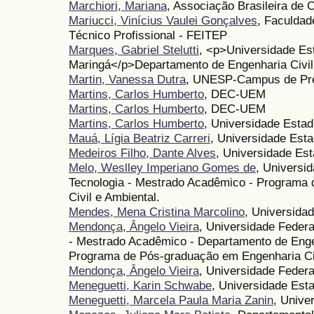
Marchiori, Mariana
, Associação Brasileira de 
Mariucci, Vinícius Vaulei Gonçalves
, Faculdad
Técnico Profissional - FEITEP
Marques, Gabriel Stelutti
, <p>Universidade Es
Maringá</p>Departamento de Engenharia Civil
Martin, Vanessa Dutra
, UNESP-Campus de Pre
Martins, Carlos Humberto
, DEC-UEM
Martins, Carlos Humberto
, DEC-UEM
Martins, Carlos Humberto
, Universidade Estad
Mauá, Lígia Beatriz Carreri
, Universidade Esta
Medeiros Filho, Dante Alves
, Universidade Es
Melo, Weslley Imperiano Gomes de
, Universi
Tecnologia - Mestrado Acadêmico - Programa
Civil e Ambiental.
Mendes, Mena Cristina Marcolino
, Universida
Mendonça, Ângelo Vieira
, Universidade Federa
- Mestrado Acadêmico - Departamento de Enge
Programa de Pós-graduação em Engenharia Civ
Mendonça, Ângelo Vieira
, Universidade Federa
Meneguetti, Karin Schwabe
, Universidade Est
Meneguetti, Marcela Paula Maria Zanin
, Unive