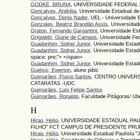
GODKE, BRUNA
, UNIVERSIDADE FEDERAL
Gonçalves, Andréia
, Universidade Estadual de
Gonçalves, Denis Nader
, UEL - Universidade 
Gonzales, Beatriz Brandão Assis
, Universidad
Graton, Fernando Gargantini
, Universidade Es
Grigoletti, Giane de Campos
, Universidade Fe
Guadanhim, Sidnei Junior
, Universidade Estad
Guadanhim, Sidnei Junior
, Universidade Estad
space: pre;"> </span>
Guadanhim, Sidnei Junior
, Universidade Estad
Guelssi, Ewerton
, aluno pibic
Guimarães, Flavio Santos
, CENTRO UNIVERS
CATARATAS -UDC
Guimarães, Luis Felipe Santos
Guimarães, Ronaldo
, Faculdade Pitágoras/ Ub
H
Hirao, Helio
, UNIVERSIDADE ESTADUAL PAU
FILHO" FCT CAMPUS DE PRESIDENTE PR
Hirao, Hélio
, Universidade Estadual Paulista "
Hirao, Hélio
, Faculdade de Ciências e Tecnolog