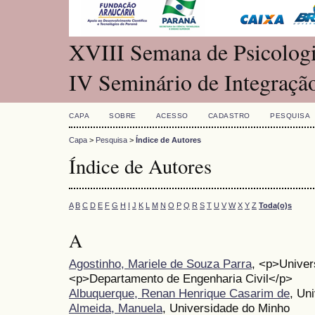
XVIII Semana de Psicologi
IV Seminário de Integraç
CAPA
SOBRE
ACESSO
CADASTRO
PESQUISA
Capa
>
Pesquisa
>
Índice de Autores
Índice de Autores
A
B
C
D
E
F
G
H
I
J
K
L
M
N
O
P
Q
R
S
T
U
V
W
X
Y
Z
Toda(o)s
A
Agostinho, Mariele de Souza Parra
, <p>Univer
<p>Departamento de Engenharia Civil</p>
Albuquerque, Renan Henrique Casarim de
, Un
Almeida, Manuela
, Universidade do Minho