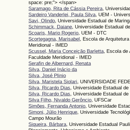
space: pre;"> </span>
Saramago, Rita de Cássia Pereira
, Universida
Sardeiro Vanderlei, Paula Silva
, UEM - Univer
Savi, Olindo
, Universidade Estadual de Maring
Schimmack, Daiane
, Universidade Estadual d
Scoaris, Mario Rogerio
, UEM - DTC
Scortegagna, Marisabel
, Escola de Arquitetur
Meridional - IMED
Scussel, Maria Conceição Barletta
, Escola de
Faculdade Meridional - IMED
Serafin de Albernard, Renata
Silva, Daniel Inácio da
Silva, José Plinio
Silva, Maristela Siolari
, UNIVERSIDADE FED
Silva, Ricardo Dias
, Universidade Estadual de
Silva, Ricardo Dias
, Universidade Estadual de
Silva Filho, Nivaldo Gerôncio
, UFSCar
Simões, Fernanda Antonio
, Universidade Esta
Simoni, Júlio Henrique
, Universidade Tecnoló
Campo Mourão
Siqueira, Bárbara
, Universidade Estadual Pau