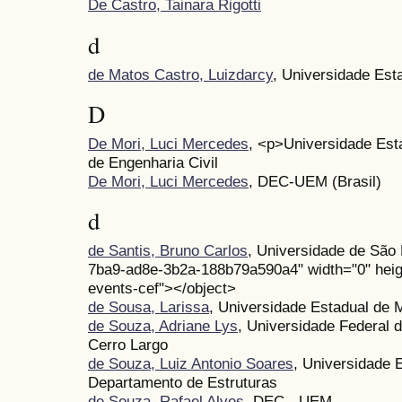
De Castro, Tainara Rigotti
d
de Matos Castro, Luizdarcy
, Universidade Est
D
De Mori, Luci Mercedes
, <p>Universidade Es
de Engenharia Civil
De Mori, Luci Mercedes
, DEC-UEM (Brasil)
d
de Santis, Bruno Carlos
, Universidade de São
7ba9-ad8e-3b2a-188b79a590a4" width="0" heigh
events-cef"></object>
de Sousa, Larissa
, Universidade Estadual de 
de Souza, Adriane Lys
, Universidade Federal 
Cerro Largo
de Souza, Luiz Antonio Soares
, Universidade 
Departamento de Estruturas
de Souza, Rafael Alves
, DEC - UEM