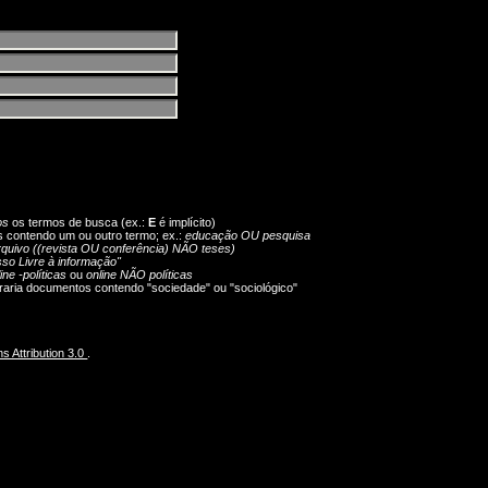
os
os termos de busca (ex.:
E
é implícito)
s contendo um ou outro termo; ex.:
educação OU pesquisa
rquivo ((revista OU conferência) NÃO teses)
so Livre à informação"
ine -políticas
ou
online NÃO políticas
aria documentos contendo "sociedade" ou "sociológico"
 Attribution 3.0
.