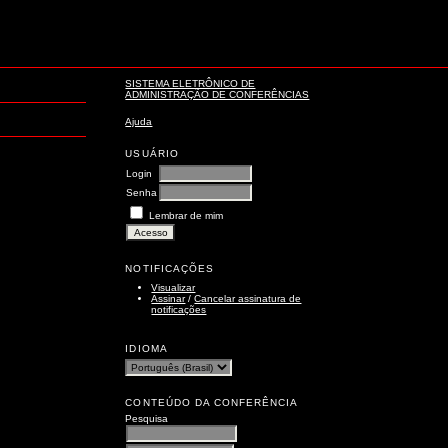
SISTEMA ELETRÔNICO DE
ADMINISTRAÇÃO DE CONFERÊNCIAS
Ajuda
USUÁRIO
Login
Senha
Lembrar de mim
NOTIFICAÇÕES
Visualizar
Assinar
/
Cancelar assinatura de
notificações
IDIOMA
CONTEÚDO DA CONFERÊNCIA
Pesquisa