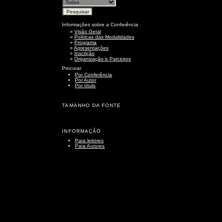
Informações sobre a Conferência
»
Visão Geral
»
Políticas das Modalidades
»
Programa
»
Apresentações
»
Inscrição
»
Organização e Parceiros
Procurar
Por Conferência
Por Autor
Por título
TAMANHO DA FONTE
INFORMAÇÃO
Para leitores
Para Autores