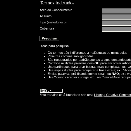
Termos indexados
Área do Conhecimento
Assunto
Tipo (método/foco)
Cobertura
Dicas para pesquisa:
Os termos são indiferentes a maiúsculas ou minúsculas
Palavras comuns são ignoradas
São recuperados por padrão apenas artigos contendo
tod
Combine múltiplas palavras com
OU
para encontrar artigo
Use parênteses para criar buscas mais complexas; ex.:
a
Use aspas duplas para recuperar a frase exata; ex.:
"Aces
Exclua palavras pré-fixando com o sinal
-
ou
NÃO
; ex.:
onl
Use
*
como caracter curinga; ex.:
soci* moralidade
recuper
Este trabalho está licenciado sob uma
Licença Creative Commons