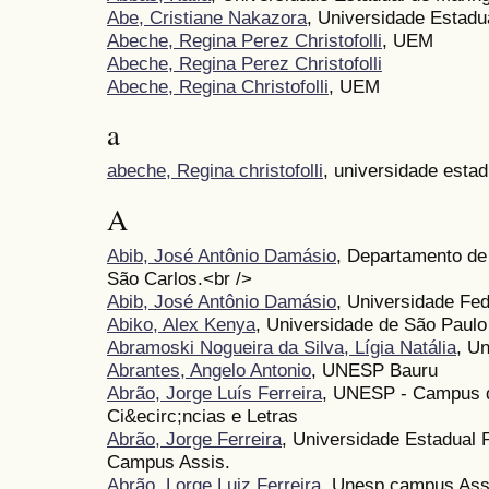
Abe, Cristiane Nakazora
, Universidade Estadu
Abeche, Regina Perez Christofolli
, UEM
Abeche, Regina Perez Christofolli
Abeche, Regina Christofolli
, UEM
a
abeche, Regina christofolli
, universidade esta
A
Abib, José Antônio Damásio
, Departamento de 
São Carlos.<br />
Abib, José Antônio Damásio
, Universidade Fed
Abiko, Alex Kenya
, Universidade de São Paulo
Abramoski Nogueira da Silva, Lígia Natália
, U
Abrantes, Angelo Antonio
, UNESP Bauru
Abrão, Jorge Luís Ferreira
, UNESP - Campus d
Ci&ecirc;ncias e Letras
Abrão, Jorge Ferreira
, Universidade Estadual P
Campus Assis.
Abrão, Lorge Luiz Ferreira
, Unesp campus Ass