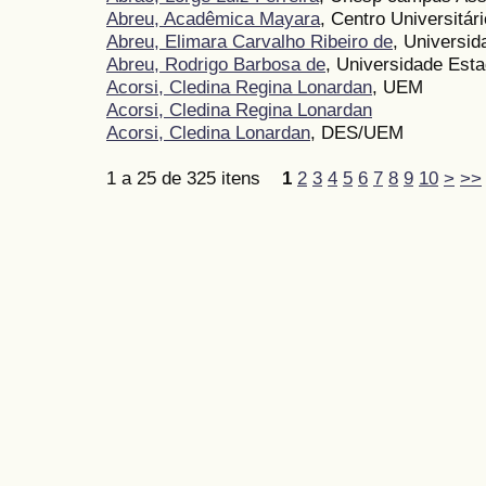
Abreu, Acadêmica Mayara
, Centro Universitári
Abreu, Elimara Carvalho Ribeiro de
, Universi
Abreu, Rodrigo Barbosa de
, Universidade Est
Acorsi, Cledina Regina Lonardan
, UEM
Acorsi, Cledina Regina Lonardan
Acorsi, Cledina Lonardan
, DES/UEM
1 a 25 de 325 itens
1
2
3
4
5
6
7
8
9
10
>
>>