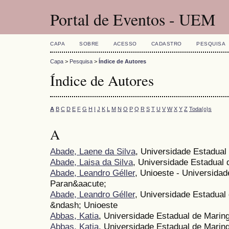
Portal de Eventos - UEM
CAPA
SOBRE
ACESSO
CADASTRO
PESQUISA
Capa
>
Pesquisa
>
Índice de Autores
Índice de Autores
A
B
C
D
E
F
G
H
I
J
K
L
M
N
O
P
Q
R
S
T
U
V
W
X
Y
Z
Toda(o)s
A
Abade, Laene da Silva
, Universidade Estadual
Abade, Laisa da Silva
, Universidade Estadual 
Abade, Leandro Géller
, Unioeste - Universida
Paran&aacute;
Abade, Leandro Géller
, Universidade Estadual
&ndash; Unioeste
Abbas, Katia
, Universidade Estadual de Marin
Abbas, Katia
, Universidade Estadual de Mari