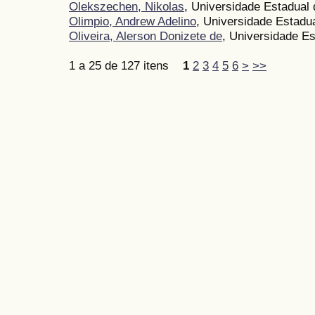
Olekszechen, Nikolas
, Universidade Estadual
Olimpio, Andrew Adelino
, Universidade Estadu
Oliveira, Alerson Donizete de
, Universidade E
1 a 25 de 127 itens
1
2
3
4
5
6
>
>>