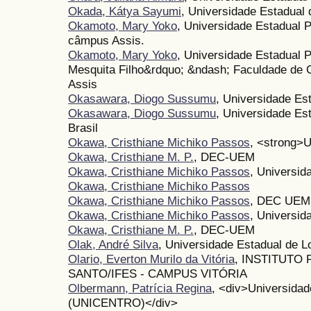
Okada, Kátya Sayumi
, Universidade Estadual
Okamoto, Mary Yoko
, Universidade Estadual Pa
câmpus Assis.
Okamoto, Mary Yoko
, Universidade Estadual P
Mesquita Filho&rdquo; &ndash; Faculdade de C
Assis
Okasawara, Diogo Sussumu
, Universidade Es
Okasawara, Diogo Sussumu
, Universidade Es
Brasil
Okawa, Cristhiane Michiko Passos
, <strong>
Okawa, Cristhiane M. P.
, DEC-UEM
Okawa, Cristhiane Michiko Passos
, Universid
Okawa, Cristhiane Michiko Passos
Okawa, Cristhiane Michiko Passos
, DEC UEM
Okawa, Cristhiane Michiko Passos
, Universid
Okawa, Cristhiane M. P.
, DEC-UEM
Olak, André Silva
, Universidade Estadual de L
Olario, Everton Murilo da Vitória
, INSTITUTO
SANTO/IFES - CAMPUS VITÓRIA
Olbermann, Patrícia Regina
, <div>Universidad
(UNICENTRO)</div>