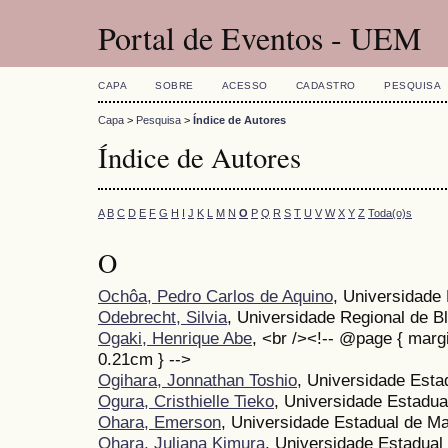
Portal de Eventos - UEM
CAPA
SOBRE
ACESSO
CADASTRO
PESQUISA
Capa
>
Pesquisa
>
Índice de Autores
Índice de Autores
A
B
C
D
E
F
G
H
I
J
K
L
M
N
O
P
Q
R
S
T
U
V
W
X
Y
Z
Toda(o)s
O
Ochôa, Pedro Carlos de Aquino
, Universidade
Odebrecht, Silvia
, Universidade Regional de 
Ogaki, Henrique Abe
, <br /><!-- @page { marg
0.21cm } -->
Ogihara, Jonnathan Toshio
, Universidade Est
Ogura, Cristhielle Tieko
, Universidade Estadua
Ohara, Emerson
, Universidade Estadual de Ma
Ohara, Juliana Kimura
, Universidade Estadual