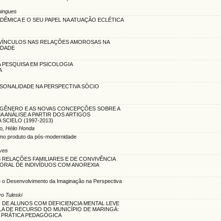
mingues
ÊMICA E O SEU PAPEL NA ATUAÇÃO ECLÉTICA
VÍNCULOS NAS RELAÇÕES AMOROSAS NA
IDADE
 PESQUISA EM PSICOLOGIA
A
RSONALIDADE NA PERSPECTIVA SÓCIO
E GÊNERO E AS NOVAS CONCEPÇÕES SOBRE A
A ANÁLISE A PARTIR DOS ARTIGOS
SCIELO (1997-2013)
o, Hélio Honda
como produto da pós-modernidade
lves
S RELAÇÕES FAMILIARES E DE CONVIVÊNCIA
ORAL DE INDIVÍDUOS COM ANOREXIA
il e o Desenvolvimento da Imaginação na Perspectiva
vo Tuleski
 DE ALUNOS COM DEFICIENCIA MENTAL LEVE
LA DE RECURSO DO MUNICÍPIO DE MARINGÁ:
 PRÁTICA PEDAGÓGICA