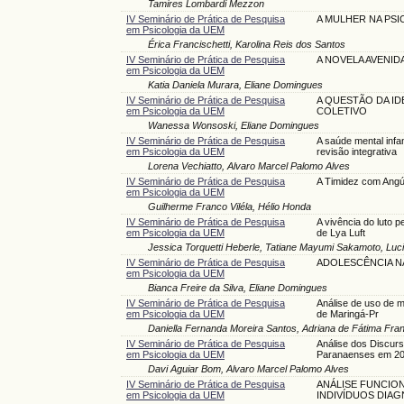
Tamires Lombardi Mezzon
IV Seminário de Prática de Pesquisa
A MULHER NA PS
em Psicologia da UEM
Érica Francischetti, Karolina Reis dos Santos
IV Seminário de Prática de Pesquisa
A NOVELA AVENID
em Psicologia da UEM
Katia Daniela Murara, Eliane Domingues
IV Seminário de Prática de Pesquisa
A QUESTÃO DA ID
em Psicologia da UEM
COLETIVO
Wanessa Wonsoski, Eliane Domingues
IV Seminário de Prática de Pesquisa
A saúde mental infa
em Psicologia da UEM
revisão integrativa
Lorena Vechiatto, Alvaro Marcel Palomo Alves
IV Seminário de Prática de Pesquisa
A Timidez com Angús
em Psicologia da UEM
Guilherme Franco Viléla, Hélio Honda
IV Seminário de Prática de Pesquisa
A vivência do luto p
em Psicologia da UEM
de Lya Luft
Jessica Torquetti Heberle, Tatiane Mayumi Sakamoto, Lucia
IV Seminário de Prática de Pesquisa
ADOLESCÊNCIA N
em Psicologia da UEM
Bianca Freire da Silva, Eliane Domingues
IV Seminário de Prática de Pesquisa
Análise de uso de 
em Psicologia da UEM
de Maringá-Pr
Daniella Fernanda Moreira Santos, Adriana de Fátima Fran
IV Seminário de Prática de Pesquisa
Análise dos Discurs
em Psicologia da UEM
Paranaenses em 2
Davi Aguiar Bom, Alvaro Marcel Palomo Alves
IV Seminário de Prática de Pesquisa
ANÁLISE FUNCIO
em Psicologia da UEM
INDIVÍDUOS DIA