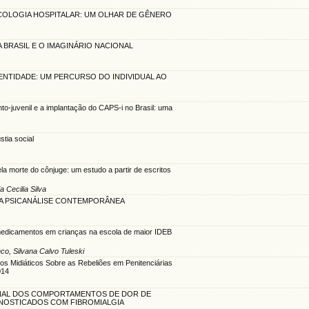
ICOLOGIA HOSPITALAR: UM OLHAR DE GÊNERO
A BRASIL E O IMAGINÁRIO NACIONAL
ENTIDADE: UM PERCURSO DO INDIVIDUAL AO
nto-juvenil e a implantação do CAPS-i no Brasil: uma
tia social
ela morte do cônjuge: um estudo a partir de escritos
 Cecilia Silva
A PSICANÁLISE CONTEMPORÂNEA
medicamentos em crianças na escola de maior IDEB
co, Silvana Calvo Tuleski
os Midiáticos Sobre as Rebeliões em Penitenciárias
014
NAL DOS COMPORTAMENTOS DE DOR DE
GNOSTICADOS COM FIBROMIALGIA