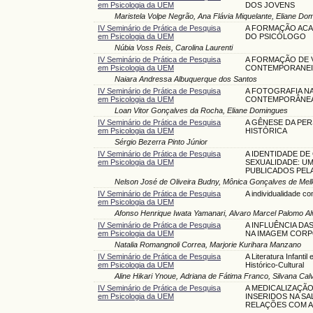
em Psicologia da UEM
DOS JOVENS
Maristela Volpe Negrão, Ana Flávia Miquelante, Eliane Do
IV Seminário de Prática de Pesquisa
A FORMAÇÃO ACAD
em Psicologia da UEM
DO PSICÓLOGO
Núbia Voss Reis, Carolina Laurenti
IV Seminário de Prática de Pesquisa
A FORMAÇÃO DE 
em Psicologia da UEM
CONTEMPORANE
Naiara Andressa Albuquerque dos Santos
IV Seminário de Prática de Pesquisa
A FOTOGRAFIA NA
em Psicologia da UEM
CONTEMPORÂNE
Loan Vitor Gonçalves da Rocha, Eliane Domingues
IV Seminário de Prática de Pesquisa
A GÊNESE DA PE
em Psicologia da UEM
HISTÓRICA
Sérgio Bezerra Pinto Júnior
IV Seminário de Prática de Pesquisa
A IDENTIDADE D
em Psicologia da UEM
SEXUALIDADE: UM
PUBLICADOS PELA 
Nelson José de Oliveira Budny, Mônica Gonçalves de Mell
IV Seminário de Prática de Pesquisa
A individualidade 
em Psicologia da UEM
Afonso Henrique Iwata Yamanari, Alvaro Marcel Palomo A
IV Seminário de Prática de Pesquisa
A INFLUÊNCIA DA
em Psicologia da UEM
NA IMAGEM CORP
Natalia Romangnoli Correa, Marjorie Kurihara Manzano
IV Seminário de Prática de Pesquisa
A Literatura Infant
em Psicologia da UEM
Histórico-Cultural
Aline Hikari Ynoue, Adriana de Fátima Franco, Silvana Cal
IV Seminário de Prática de Pesquisa
A MEDICALIZAÇÃO
em Psicologia da UEM
INSERIDOS NA SA
RELAÇÕES COM A