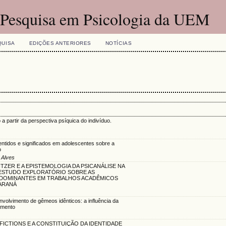
e Pesquisa em Psicologia da UEM
QUISA
EDIÇÕES ANTERIORES
NOTÍCIAS
 a partir da perspectiva psíquica do indivíduo.
ntidos e significados em adolescentes sobre a
o
 Alves
ITZER E A EPISTEMOLOGIA DA PSICANÁLISE NA
 ESTUDO EXPLORATÓRIO SOBRE AS
DOMINANTES EM TRABALHOS ACADÊMICOS
ARANÁ
nvolvimento de gêmeos idênticos: a influência da
amento
NFICTIONS E A CONSTITUIÇÃO DA IDENTIDADE