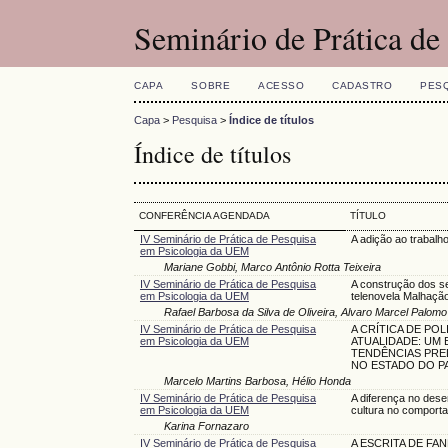
Seminário de Prática d
CAPA
SOBRE
ACESSO
CADASTRO
PES
Capa
>
Pesquisa
>
Índice de títulos
Índice de títulos
CONFERÊNCIA AGENDADA
TÍTULO
IV Seminário de Prática de Pesquisa
A adição ao trabalho
em Psicologia da UEM
Mariane Gobbi, Marco Antônio Rotta Teixeira
IV Seminário de Prática de Pesquisa
A construção dos se
em Psicologia da UEM
telenovela Malhaçã
Rafael Barbosa da Silva de Oliveira, Alvaro Marcel Palomo
IV Seminário de Prática de Pesquisa
A CRÍTICA DE POL
em Psicologia da UEM
ATUALIDADE: UM
TENDÊNCIAS PRE
NO ESTADO DO P
Marcelo Martins Barbosa, Hélio Honda
IV Seminário de Prática de Pesquisa
A diferença no dese
em Psicologia da UEM
cultura no comport
Karina Fornazaro
IV Seminário de Prática de Pesquisa
A ESCRITA DE FA