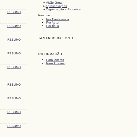
»
Visão Geral
»
Apresentações
»
Organização e Parceiros
RESUMO
Procurar
Por Conferência
Por Autor
RESUMO
Por título
TAMANHO DA FONTE
RESUMO
RESUMO
INFORMAÇÃO
Para leitores
Para Autores
RESUMO
RESUMO
RESUMO
RESUMO
RESUMO