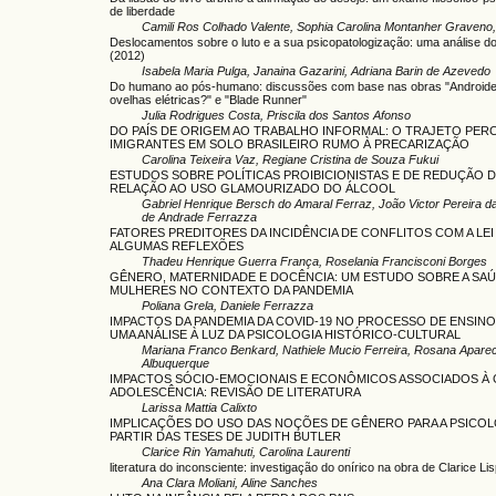
de liberdade
Camili Ros Colhado Valente, Sophia Carolina Montanher Graveno,
Deslocamentos sobre o luto e a sua psicopatologização: uma análise d
(2012)
Isabela Maria Pulga, Janaina Gazarini, Adriana Barin de Azevedo
Do humano ao pós-humano: discussões com base nas obras "Androi
ovelhas elétricas?" e "Blade Runner"
Julia Rodrigues Costa, Priscila dos Santos Afonso
DO PAÍS DE ORIGEM AO TRABALHO INFORMAL: O TRAJETO PE
IMIGRANTES EM SOLO BRASILEIRO RUMO À PRECARIZAÇÃO
Carolina Teixeira Vaz, Regiane Cristina de Souza Fukui
ESTUDOS SOBRE POLÍTICAS PROIBICIONISTAS E DE REDUÇÃO 
RELAÇÃO AO USO GLAMOURIZADO DO ÁLCOOL
Gabriel Henrique Bersch do Amaral Ferraz, João Victor Pereira da 
de Andrade Ferrazza
FATORES PREDITORES DA INCIDÊNCIA DE CONFLITOS COM A LEI
ALGUMAS REFLEXÕES
Thadeu Henrique Guerra França, Roselania Francisconi Borges
GÊNERO, MATERNIDADE E DOCÊNCIA: UM ESTUDO SOBRE A SAÚ
MULHERES NO CONTEXTO DA PANDEMIA
Poliana Grela, Daniele Ferrazza
IMPACTOS DA PANDEMIA DA COVID-19 NO PROCESSO DE ENSIN
UMA ANÁLISE À LUZ DA PSICOLOGIA HISTÓRICO-CULTURAL
Mariana Franco Benkard, Nathiele Mucio Ferreira, Rosana Apare
Albuquerque
IMPACTOS SÓCIO-EMOCIONAIS E ECONÔMICOS ASSOCIADOS À 
ADOLESCÊNCIA: REVISÃO DE LITERATURA
Larissa Mattia Calixto
IMPLICAÇÕES DO USO DAS NOÇÕES DE GÊNERO PARA A PSICOLO
PARTIR DAS TESES DE JUDITH BUTLER
Clarice Rin Yamahuti, Carolina Laurenti
literatura do inconsciente: investigação do onírico na obra de Clarice Li
Ana Clara Moliani, Aline Sanches