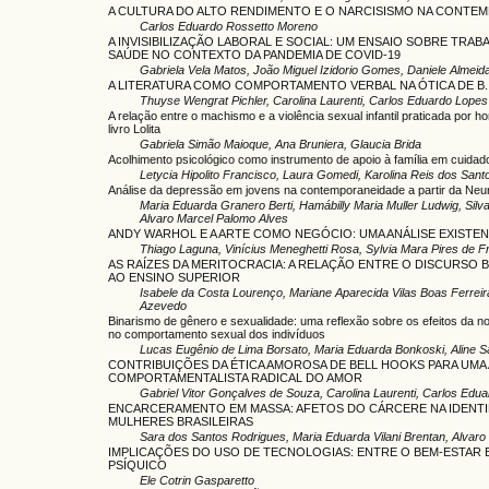
A CULTURA DO ALTO RENDIMENTO E O NARCISISMO NA CONTE
Carlos Eduardo Rossetto Moreno
A INVISIBILIZAÇÃO LABORAL E SOCIAL: UM ENSAIO SOBRE TRA
SAÚDE NO CONTEXTO DA PANDEMIA DE COVID-19
Gabriela Vela Matos, João Miguel Izidorio Gomes, Daniele Almeid
A LITERATURA COMO COMPORTAMENTO VERBAL NA ÓTICA DE B. 
Thuyse Wengrat Pichler, Carolina Laurenti, Carlos Eduardo Lopes
A relação entre o machismo e a violência sexual infantil praticada por 
livro Lolita
Gabriela Simão Maioque, Ana Bruniera, Glaucia Brida
Acolhimento psicológico como instrumento de apoio à família em cuidado
Letycia Hipolito Francisco, Laura Gomedi, Karolina Reis dos San
Análise da depressão em jovens na contemporaneidade a partir da Neur
Maria Eduarda Granero Berti, Hamábilly Maria Muller Ludwig, Silv
Alvaro Marcel Palomo Alves
ANDY WARHOL E A ARTE COMO NEGÓCIO: UMA ANÁLISE EXISTEN
Thiago Laguna, Vinícius Meneghetti Rosa, Sylvia Mara Pires de Fr
AS RAÍZES DA MERITOCRACIA: A RELAÇÃO ENTRE O DISCURSO 
AO ENSINO SUPERIOR
Isabele da Costa Lourenço, Mariane Aparecida Vilas Boas Ferreira
Azevedo
Binarismo de gênero e sexualidade: uma reflexão sobre os efeitos da n
no comportamento sexual dos indivíduos
Lucas Eugênio de Lima Borsato, Maria Eduarda Bonkoski, Aline 
CONTRIBUIÇÕES DA ÉTICA AMOROSA DE BELL HOOKS PARA UMA 
COMPORTAMENTALISTA RADICAL DO AMOR
Gabriel Vitor Gonçalves de Souza, Carolina Laurenti, Carlos Edu
ENCARCERAMENTO EM MASSA: AFETOS DO CÁRCERE NA IDENTI
MULHERES BRASILEIRAS
Sara dos Santos Rodrigues, Maria Eduarda Vilani Brentan, Alvar
IMPLICAÇÕES DO USO DE TECNOLOGIAS: ENTRE O BEM-ESTAR 
PSÍQUICO
Ele Cotrin Gasparetto