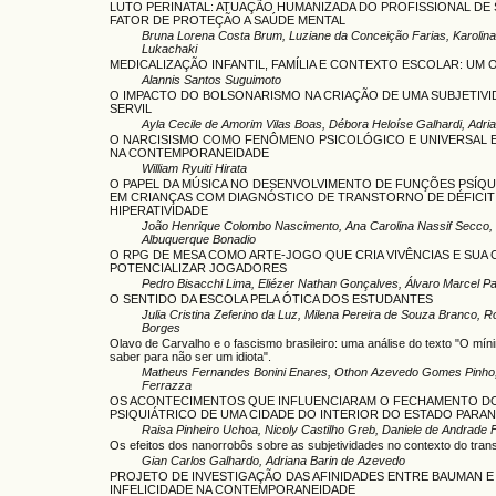
LUTO PERINATAL: ATUAÇÃO HUMANIZADA DO PROFISSIONAL D
FATOR DE PROTEÇÃO A SAÚDE MENTAL
Bruna Lorena Costa Brum, Luziane da Conceição Farias, Karolin
Lukachaki
MEDICALIZAÇÃO INFANTIL, FAMÍLIA E CONTEXTO ESCOLAR: UM 
Alannis Santos Suguimoto
O IMPACTO DO BOLSONARISMO NA CRIAÇÃO DE UMA SUBJETIVI
SERVIL
Ayla Cecile de Amorim Vilas Boas, Débora Heloíse Galhardi, Adri
O NARCISISMO COMO FENÔMENO PSICOLÓGICO E UNIVERSAL 
NA CONTEMPORANEIDADE
William Ryuiti Hirata
O PAPEL DA MÚSICA NO DESENVOLVIMENTO DE FUNÇÕES PSÍQ
EM CRIANÇAS COM DIAGNÓSTICO DE TRANSTORNO DE DÉFICIT
HIPERATIVIDADE
João Henrique Colombo Nascimento, Ana Carolina Nassif Secco,
Albuquerque Bonadio
O RPG DE MESA COMO ARTE-JOGO QUE CRIA VIVÊNCIAS E SUA 
POTENCIALIZAR JOGADORES
Pedro Bisacchi Lima, Eliézer Nathan Gonçalves, Álvaro Marcel P
O SENTIDO DA ESCOLA PELA ÓTICA DOS ESTUDANTES
Julia Cristina Zeferino da Luz, Milena Pereira de Souza Branco, R
Borges
Olavo de Carvalho e o fascismo brasileiro: uma análise do texto "O mí
saber para não ser um idiota".
Matheus Fernandes Bonini Enares, Othon Azevedo Gomes Pinho,
Ferrazza
OS ACONTECIMENTOS QUE INFLUENCIARAM O FECHAMENTO DO
PSIQUIÁTRICO DE UMA CIDADE DO INTERIOR DO ESTADO PARA
Raisa Pinheiro Uchoa, Nicoly Castilho Greb, Daniele de Andrade 
Os efeitos dos nanorrobôs sobre as subjetividades no contexto do tr
Gian Carlos Galhardo, Adriana Barin de Azevedo
PROJETO DE INVESTIGAÇÃO DAS AFINIDADES ENTRE BAUMAN E
INFELICIDADE NA CONTEMPORANEIDADE