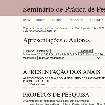
Seminário de Prática de P
CAPA
SOBRE
ACESSO
CADASTRO
PESQUISA
Capa
>
Seminário de Prática de Pesquisa em Psicologia da UEM
>
XI S
>
Apresentações e Autores
Apresentações e Autores
Sobrenome
A
B
C
D
E
F
G
H
I
J
K
L
M
N
O
P
Q
R
S
T
U
V
W
X
Y
Z
Tod
Modalidade:
APRESENTAÇÃO DOS ANAIS
APRESENTAÇÃO DOS ANAIS DO XI SEMINÁRIO DE PRÁTICA DE P
PSICOLOGIA DA UEM
Carlos Lopes
PROJETOS DE PESQUISA
A Construção da Afetividade na Relação com os Alimentos
Aline Midori Chinen Alfredo, Gabriela Vigolo Senhor, Alvaro Marce