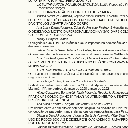
LUTO NA INFÂNCIA PELA PERDA DOS PAIS
LÍGIA ATAMANTCHUK ALBUQUERQUE DA SILVA, Rosemeire Roc
Franciscone Borges
MORTE E HUMANIZAÇÃO NO CONTEXTO HOSPITALAR
Marina Mesquita Barbosa, Taynara Vieira Martins, Karolina Reis 
O CORPO E A ESTÉTICA NA CONTEMPORANEIDADE: UM ESTUDO 
DA ONTOLOGIA SARTRIANA DO CORPO
Ana Luiza Dada Nogueira, Eduardo Pessuto Paulino, Sylvia Mara P
O DESENVOLVIMENTO DA PERSONALIDADE NA VISÃO DA PSICOL
CULTURAL: A PERIODIZAÇÃO
Nicoly Pelegrini Santos
O diagnóstico do TDAH na infância e seus impactos na adolescência: a
dos medicamentos
Leticia Aline da Silva, Juliana Iora Felipe, Rosana Aparecida Alb
O fenômeno da medicalização e o consumo do medicamento Metilfenida
Ana Júlia Rodrigues e Silva Antonio, Mariana Barros Cunha, Fábi
O LINCHAMENTO VIRTUAL E O DISCURSO DE ÓDIO CONTRA AS 
MÍDIAS SOCIAIS
Thieli Parisi Ferreira, Glaucia Valeria Pinheiro de Brida
O trabalho em condições análogas à escravidão e seus atravessamento
imigrantes no Brasil.
victor hugo freitas, Giovana Porcel Porcel Chilantti
Perfil dos atendimentos realizados na Clínica de Apoio ao Transtorno do
Maringá - PR, no período de maio de 2020 a maio de 2022.
Hiany Gasparetti Bertuccini, Thais Miranda, Roselania Franciscon
PRÁTICA PSICOLÓGICA HOSPITALAR NO ATENDIMENTO À TENTATI
URGÊNCIA E EMERGÊNCIA
Ana Silvia Periotto Calegari, Jackeline Picon de Freitas
Um debate entre o conceito de potência singular, na filosofia de Deleuze
concepção de alta performance: demandas contemporâneas para Psico
Bárbara David Rodrigues, Adriana Barin de Azevedo, Aline Sanch
USO DE REDES SOCIAIS E DESEMPENHO ACADÊMICO: UMA APRE
DOS ESTUDOS DO TEMA
Gabriel Takashi Watanabe, Henrique Bif Gonçalves, Carolina Laur