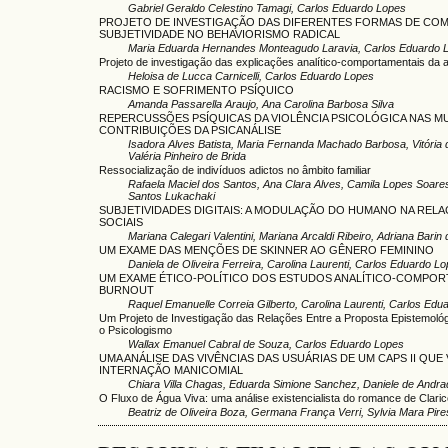
Gabriel Geraldo Celestino Tamagi, Carlos Eduardo Lopes
PROJETO DE INVESTIGAÇÃO DAS DIFERENTES FORMAS DE CO
SUBJETIVIDADE NO BEHAVIORISMO RADICAL
Maria Eduarda Hernandes Monteagudo Laravia, Carlos Eduardo 
Projeto de investigação das explicações analítico-comportamentais da 
Heloisa de Lucca Carnicelli, Carlos Eduardo Lopes
RACISMO E SOFRIMENTO PSÍQUICO
Amanda Passarella Araujo, Ana Carolina Barbosa Silva
REPERCUSSÕES PSÍQUICAS DA VIOLÊNCIA PSICOLÓGICA NAS M
CONTRIBUIÇÕES DA PSICANÁLISE
Isadora Alves Batista, Maria Fernanda Machado Barbosa, Vitória d
Valéria Pinheiro de Brida
Ressocialização de indivíduos adictos no âmbito familiar
Rafaela Maciel dos Santos, Ana Clara Alves, Camila Lopes Soares
Santos Lukachaki
SUBJETIVIDADES DIGITAIS: A MODULAÇÃO DO HUMANO NA REL
SOCIAIS
Mariana Calegari Valentini, Mariana Arcaldi Ribeiro, Adriana Bari
UM EXAME DAS MENÇÕES DE SKINNER AO GÊNERO FEMININO
Daniela de Oliveira Ferreira, Carolina Laurenti, Carlos Eduardo L
UM EXAME ÉTICO-POLÍTICO DOS ESTUDOS ANALÍTICO-COMPOR
BURNOUT
Raquel Emanuelle Correia Gilberto, Carolina Laurenti, Carlos Edu
Um Projeto de Investigação das Relações Entre a Proposta Epistemológi
o Psicologismo
Wallax Emanuel Cabral de Souza, Carlos Eduardo Lopes
UMA ANÁLISE DAS VIVÊNCIAS DAS USUÁRIAS DE UM CAPS II QUE
INTERNAÇÃO MANICOMIAL
Chiara Villa Chagas, Eduarda Simione Sanchez, Daniele de Andr
O Fluxo de Água Viva: uma análise existencialista do romance de Claric
Beatriz de Oliveira Boza, Germana França Verri, Sylvia Mara Pire