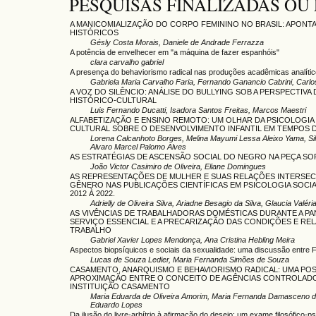
PESQUISAS FINALIZADAS O
A MANICOMIALIZAÇÃO DO CORPO FEMININO NO BRASIL: APON
HISTÓRICOS
Gésly Costa Morais, Daniele de Andrade Ferrazza
A potência de envelhecer em "a máquina de fazer espanhóis"
clara carvalho gabriel
A presença do behaviorismo radical nas produções acadêmicas analíti
Gabriela Maria Carvalho Faria, Fernando Ganancio Cabrini, Carl
A VOZ DO SILÊNCIO: ANÁLISE DO BULLYING SOB A PERSPECTIVA
HISTÓRICO-CULTURAL
Luis Fernando Ducatti, Isadora Santos Freitas, Marcos Maestri
ALFABETIZAÇÃO E ENSINO REMOTO: UM OLHAR DA PSICOLOGIA
CULTURAL SOBRE O DESENVOLVIMENTO INFANTIL EM TEMPOS 
Lorena Calcanhoto Borges, Melina Mayumi Lessa Aleixo Yama, Sil
Alvaro Marcel Palomo Alves
AS ESTRATÉGIAS DE ASCENSÃO SOCIAL DO NEGRO NA PEÇA SO
João Victor Casimiro de Oliveira, Eliane Domingues
AS REPRESENTAÇÕES DE MULHER E SUAS RELAÇÕES INTERSEC
GÊNERO NAS PUBLICAÇÕES CIENTÍFICAS EM PSICOLOGIA SOCI
2012 À 2022.
Adrielly de Oliveira Silva, Ariadne Besagio da Silva, Glaucia Valéri
AS VIVÊNCIAS DE TRABALHADORAS DOMÉSTICAS DURANTE A PA
SERVIÇO ESSENCIAL E A PRECARIZAÇÃO DAS CONDIÇÕES E RE
TRABALHO
Gabriel Xavier Lopes Mendonça, Ana Cristina Hebling Meira
Aspectos biopsíquicos e sociais da sexualidade: uma discussão entre 
Lucas de Souza Ledier, Maria Fernanda Simões de Souza
CASAMENTO, ANARQUISMO E BEHAVIORISMO RADICAL: UMA POS
APROXIMAÇÃO ENTRE O CONCEITO DE AGÊNCIAS CONTROLADO
INSTITUIÇÃO CASAMENTO
Maria Eduarda de Oliveira Amorim, Maria Fernanda Damasceno d
Eduardo Lopes
Da ilusão do livre-arbítrio à afirmação do desejo: um exame filosófico-ps