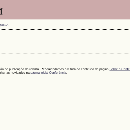
M
QUISA
ação de publicação da revista. Recomendamos a leitura do conteúdo da página
Sobre a Confe
har as novidades na
página inicial Conferência
.