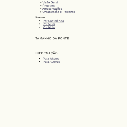
»
Visão Geral
»
Programa
»
Apresentações
»
Organização e Parceiros
Procurar
Por Conferência
Por Autor
Por título
TAMANHO DA FONTE
INFORMAÇÃO
Para leitores
Para Autores