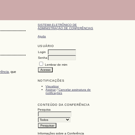
SISTEMA ELETRÔNICO DE
ADMINISTRAÇÃO DE CONFERÊNCIAS
Ajuda
USUÁRIO
Login
Senha
Lembrar de mim
rência
, que
NOTIFICAÇÕES
Visualizar
Assinar
/
Cancelar assinatura de
notificações
CONTEÚDO DA CONFERÊNCIA
Pesquisa
Informações sobre a Conferência