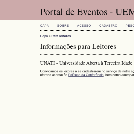
Portal de Eventos - UE
CAPA
SOBRE
ACESSO
CADASTRO
PES
Capa
>
Para leitores
Informações para Leitores
UNATI - Universidade Aberta à Terceira Idade
Convidamos os leitores a se cadastrarem no serviço de notific
oferece acesso às
Políticas da Conferência
, bem como acompan