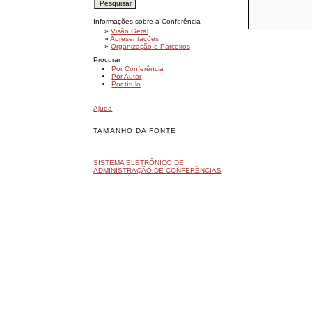
Informações sobre a Conferência
»
Visão Geral
»
Apresentações
»
Organização e Parceiros
Procurar
Por Conferência
Por Autor
Por título
Ajuda
TAMANHO DA FONTE
SISTEMA ELETRÔNICO DE
ADMINISTRAÇÃO DE CONFERÊNCIAS