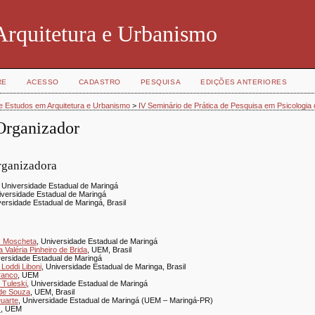
Arquitetura e Urbanismo
RE
ACESSO
CADASTRO
PESQUISA
EDIÇÕES ANTERIORES
de Estudos em Arquitetura e Urbanismo
>
IV Seminário de Prática de Pesquisa em Psicologi
Organizador
rganizadora
, Universidade Estadual de Maringá
iversidade Estadual de Maringá
versidade Estadual de Maringá, Brasil
s Moscheta
, Universidade Estadual de Maringá
 Valéria Pinheiro de Brida
, UEM, Brasil
versidade Estadual de Maringá
Loddi Liboni
, Universidade Estadual de Maringa, Brasil
ranco
, UEM
 Tuleski
, Universidade Estadual de Maringá
 de Souza
, UEM, Brasil
Duarte
, Universidade Estadual de Maringá (UEM – Maringá-PR)
s
, UEM