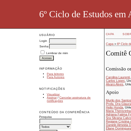
6º Ciclo de Estudos em 
CAPA
SOB
USUÁRIO
Login
Capa
>
6º Ciclo 
Senha
Comitê 
Lembrar de mim
Comissão o
INFORMAÇÃO
Para leitores
Carolina Laurenti
Para Autores
Carlos Lopes
, Un
Alvaro Alves
, Uni
NOTIFICAÇÕES
Apoio
Visualizar
Assinar
/
Cancelar assinatura de
Murilo dos Santo
notificações
Profa. Dra Glaucia
Helio Honda
, Uni
Maria Therezinha 
CONTEÚDO DA CONFERÊNCIA
Adriana Fatima F
Pesquisa
Sra Silvana Calvo
Regiane Cristina
Daniele Almeida 
Eliane Domingue