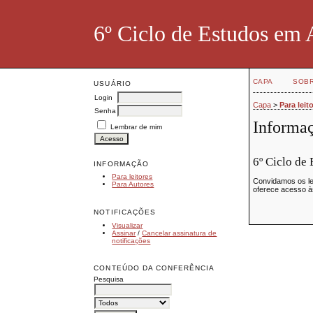
6º Ciclo de Estudos em 
CAPA
SOB
USUÁRIO
Login
Capa
>
Para leit
Senha
Informaç
Lembrar de mim
6º Ciclo de
INFORMAÇÃO
Para leitores
Convidamos os le
Para Autores
oferece acesso 
NOTIFICAÇÕES
Visualizar
Assinar
/
Cancelar assinatura de
notificações
CONTEÚDO DA CONFERÊNCIA
Pesquisa