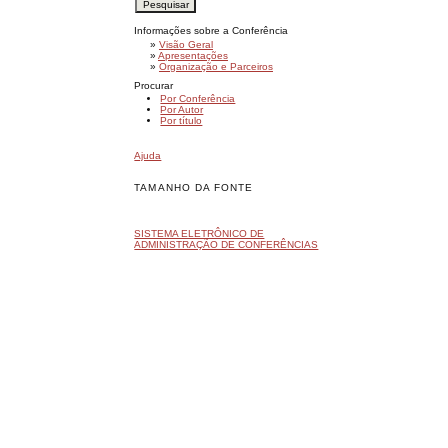
Informações sobre a Conferência
»
Visão Geral
»
Apresentações
»
Organização e Parceiros
Procurar
Por Conferência
Por Autor
Por título
Ajuda
TAMANHO DA FONTE
SISTEMA ELETRÔNICO DE
ADMINISTRAÇÃO DE CONFERÊNCIAS