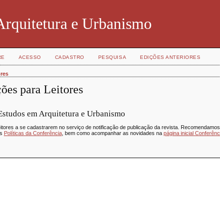
Arquitetura e Urbanismo
RE
ACESSO
CADASTRO
PESQUISA
EDIÇÕES ANTERIORES
ores
ões para Leitores
 Estudos em Arquitetura e Urbanismo
itores a se cadastrarem no serviço de notificação de publicação da revista. Recomendamos 
às
Políticas da Conferência
, bem como acompanhar as novidades na
página inicial Conferênc