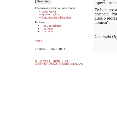
especialmente
Informações sobre a Conferência
Embora nosso 
»
Visão Geral
potencial. Po
»
Apresentações
disse o profe
»
Organização e Parceiros
homem”.
Procurar
Por Conferência
Por Autor
Por título
Comissão Or
Ajuda
TAMANHO DA FONTE
SISTEMA ELETRÔNICO DE
ADMINISTRAÇÃO DE CONFERÊNCIAS