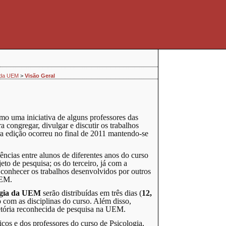
a da UEM
>
Visão Geral
 uma iniciativa de alguns professores das
a congregar, divulgar e discutir os trabalhos
ra edição ocorreu no final de 2011 mantendo-se
ncias entre alunos de diferentes anos do curso
to de pesquisa; os do terceiro, já com a
conhecer os trabalhos desenvolvidos por outros
UEM.
logia da UEM
serão distribuídas em três dias (
12,
o com as disciplinas do curso. Além disso,
etória reconhecida de pesquisa na UEM.
os e dos professores do curso de Psicologia,