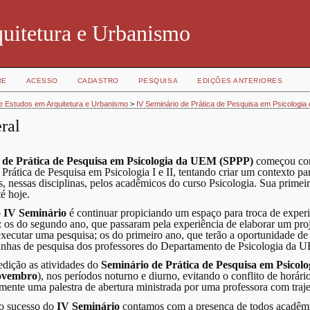
quitetura e Urbanismo
RE
ACESSO
CADASTRO
PESQUISA
EDIÇÕES ANTERIORES
de Estudos em Arquitetura e Urbanismo
>
IV Seminário de Prática de Pesquisa em Psicologi
ral
 de Prática de Pesquisa em Psicologia da UEM (SPPP)
começou como
 Prática de Pesquisa em Psicologia I e II, tentando criar um contexto par
, nessas disciplinas, pelos acadêmicos do curso Psicologia. Sua primei
é hoje.
o
IV Seminário
é continuar propiciando um espaço para troca de experiê
: os do segundo ano, que passaram pela experiência de elaborar um proje
ecutar uma pesquisa; os do primeiro ano, que terão a oportunidade de 
linhas de pesquisa dos professores do Departamento de Psicologia da 
edição as atividades do
Seminário de Prática de Pesquisa em Psico
novembro
), nos períodos noturno e diurno, evitando o conflito de horári
ente uma palestra de abertura ministrada por uma professora com traj
 o sucesso do
IV Seminário
contamos com a presença de todos acadêmic