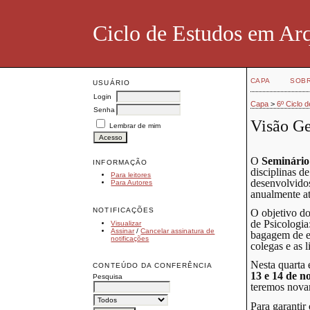
Ciclo de Estudos em Ar
CAPA
SOB
USUÁRIO
Login
Capa
>
6º Ciclo 
Senha
Visão Ge
Lembrar de mim
O
Seminário
INFORMAÇÃO
disciplinas de
Para leitores
desenvolvidos
Para Autores
anualmente at
NOTIFICAÇÕES
O objetivo d
de Psicologia
Visualizar
Assinar
/
Cancelar assinatura de
bagagem de ex
notificações
colegas e as 
Nesta quarta 
CONTEÚDO DA CONFERÊNCIA
13 e 14 de 
Pesquisa
teremos novam
Para garantir