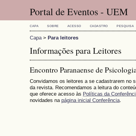
Portal de Eventos - UEM
CAPA
SOBRE
ACESSO
CADASTRO
PESQUISA
Capa
>
Para leitores
Informações para Leitores
Encontro Paranaense de Psicologi
Convidamos os leitores a se cadastrarem no se
da revista. Recomendamos a leitura do conte
que oferece acesso às
Políticas da Conferênc
novidades na
página inicial Conferência
.