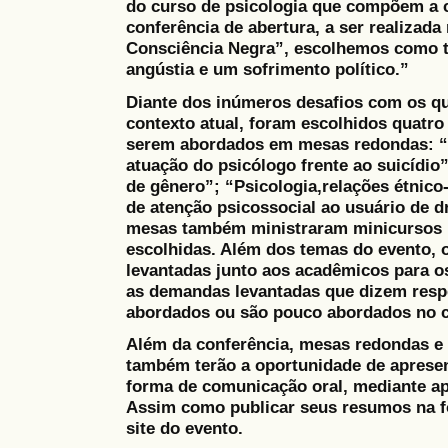
do curso de psicologia que compõem a 
conferência de abertura, a ser realizada
Consciência Negra”, escolhemos como 
angústia e um sofrimento político.”
Diante dos inúmeros desafios com os q
contexto atual, foram escolhidos quatro
serem abordados em mesas redondas: “D
atuação do psicólogo frente ao suicídio”
de gênero”; “Psicologia,relações étnico
de atenção psicossocial ao usuário de 
mesas também ministraram minicursos r
escolhidas. Além dos temas do evento,
levantadas junto aos acadêmicos para 
as demandas levantadas que dizem resp
abordados ou são pouco abordados no c
Além da conferência, mesas redondas e 
também terão a oportunidade de apresen
forma de comunicação oral, mediante ap
Assim como publicar seus resumos na 
site do evento.