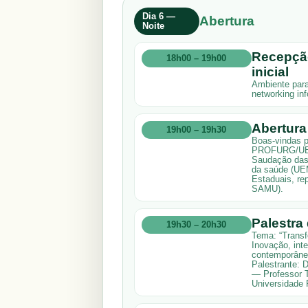
Dia 6 —
Abertura
Noite
Recepçã
18h00 – 19h00
inicial
Ambiente para
networking inf
Abertura 
19h00 – 19h30
Boas-vindas p
PROFURG/UEM 
Saudação das 
da saúde (UEM
Estaduais, re
SAMU).
Palestra
19h30 – 20h30
Tema: “Transf
Inovação, int
contemporâne
Palestrante: D
— Professor T
Universidade 