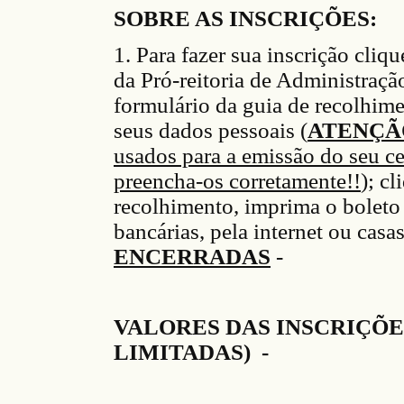
SOBRE AS INSCRIÇÕES:
1. Para faz
er
sua inscrição cliqu
da P
ró
-reitoria de Administraç
ã
formulário da guia de recolh
im
s
eus dados pessoais (
ATENÇÃ
usados para a emissão do seu ce
preencha-os corretamente!!
)
;
cli
recolhimento
, imprima o bol
et
bancárias
, pela internet ou casas
ENCERRADAS
-
VALORES DAS INSCRIÇÕE
LIMITADAS) -