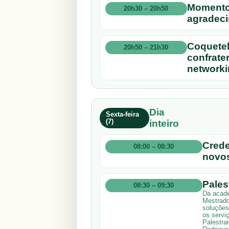
Momento
20h30 – 20h50
agradec
Coquetel
20h50 – 21h30
confrate
networki
Dia
Sexta-feira
(7)
inteiro
Crede
08:00 – 08:30
novos
Pales
08:30 – 09:30
Da acade
Mestrado
soluções
os servi
Palestran