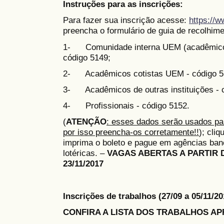
Instruções para as inscrições:
Para fazer sua inscrição acesse:
https://
preencha o formulário de guia de recolhim
1- Comunidade interna UEM (acadêmicos,
código 5149;
2- Acadêmicos cotistas UEM - código 5
3- Acadêmicos de outras instituições - 
4- Profissionais - código 5152.
(
ATENÇÃO
: esses dados serão usados par
por isso preencha-os corretamente!!
); cli
imprima o boleto e pague em agências banc
lotéricas. –
VAGAS ABERTAS A PARTIR DO 
23/11/2017
Inscrições de trabalhos (27/09 a 05/11/
CONFIRA A LISTA DOS TRABALHOS A