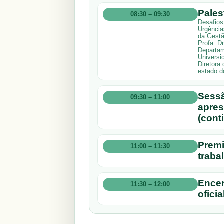
Pales
08:30 – 09:30
Desafios
Urgência
da Gestã
Profa. D
Departam
Universi
Diretora
estado d
Sessã
09:30 – 11:00
apres
(cont
Premi
11:00 – 11:30
traba
Ence
11:30 – 12:00
oficia