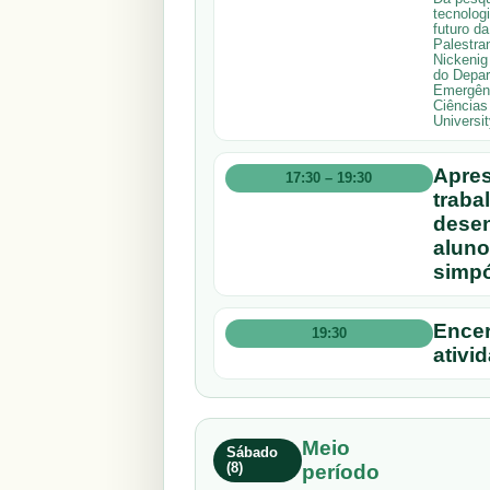
tecnolog
futuro d
Palestran
Nickenig
do Depar
Emergênc
Ciências
Universi
Apres
17:30 – 19:30
traba
desen
aluno
simpó
Encer
19:30
ativi
Meio
Sábado
(8)
período