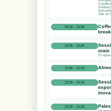
Rodrigue
Coordena
Graduaçã
Aplicada
Vale do 
Coffe
09:30 – 10:00
break
Sessã
10:00 – 12:00
orais
10 apres
Almo
12:00 – 13:30
Sessã
13:30 – 15:30
expos
inova
Pales
15:30 – 16:30
Da pesqui