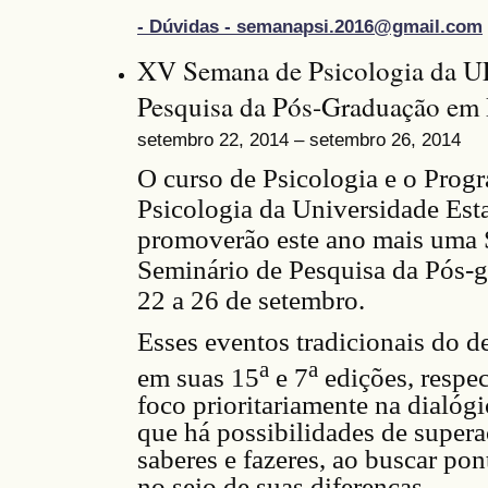
- Dúvidas - semanapsi.2016@gmail.com
XV Semana de Psicologia da U
Pesquisa da Pós-Graduação em
setembro 22, 2014 – setembro 26, 2014
O curso de Psicologia e o Pro
Psicologia da Universidade Est
promoverão este ano mais uma 
Seminário de Pesquisa da Pós-g
22 a 26 de setembro.
Esses
e
ventos tradicionais do d
a
a
em suas 15
e 7
edições, respe
foco prioritariamente na dialóg
que há possibilidades de supera
saberes e fazeres, ao buscar po
no seio de suas diferenças.