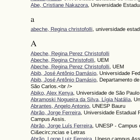
Abe, Cristiane Nakazora
, Universidade Estadu
a
abeche, Regina christofolli
, universidade esta
A
Abeche, Regina Perez Christofolli
Abeche, Regina Christofolli
, UEM
Abeche, Regina Perez Christofolli
, UEM
Abib, José Antônio Damásio
, Universidade Fed
Abib, José Antônio Damásio
, Departamento de 
São Carlos.<br />
Abiko, Alex Kenya
, Universidade de São Paulo
Abramoski Nogueira da Silva, Lígia Natália
, U
Abrantes, Angelo Antonio
, UNESP Bauru
Abrão, Jorge Ferreira
, Universidade Estadual P
Campus Assis.
Abrão, Jorge Luís Ferreira
, UNESP - Campus d
Ci&ecirc;ncias e Letras
Abrão, Lorge Luiz Ferreira
, Unesp campus Ass