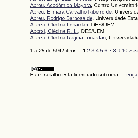
Abreu, Acadêmica Mayara
, Centro Universitári
Abreu, Elimara Carvalho Ribeiro de
, Universi
Abreu, Rodrigo Barbosa de
, Universidade Est
Acorsi, Cledina Lonardan
, DES/UEM
Acorsi, Clédina R. L.
, DES/UEM
Acorsi, Cledina Regina Lonardan
, Universidad
1 a 25 de 5942 itens
1
2
3
4
5
6
7
8
9
10
>
>
Este trabalho está licenciado sob uma
Licença