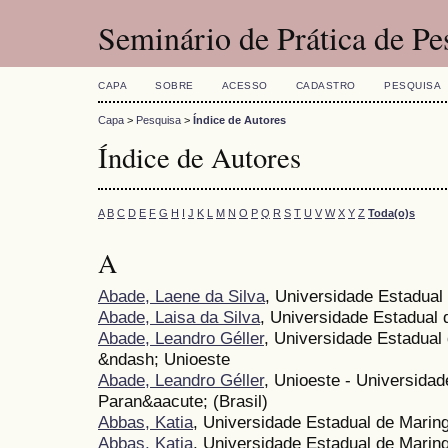
Seminário de Prática de P
CAPA
SOBRE
ACESSO
CADASTRO
PESQUISA
Capa
>
Pesquisa
>
Índice de Autores
Índice de Autores
A
B
C
D
E
F
G
H
I
J
K
L
M
N
O
P
Q
R
S
T
U
V
W
X
Y
Z
Toda(o)s
A
Abade, Laene da Silva
, Universidade Estadual
Abade, Laisa da Silva
, Universidade Estadual 
Abade, Leandro Géller
, Universidade Estadual
&ndash; Unioeste
Abade, Leandro Géller
, Unioeste - Universida
Paran&aacute; (Brasil)
Abbas, Katia
, Universidade Estadual de Marin
Abbas, Katia
, Universidade Estadual de Mari