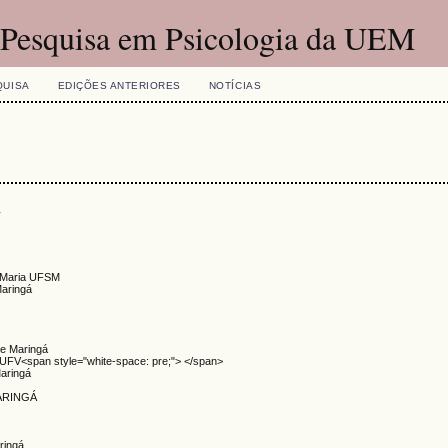
e Pesquisa em Psicologia da UEM
QUISA
EDIÇÕES ANTERIORES
NOTÍCIAS
s
a Maria UFSM
Maringá
de Maringá
- UFV<span style="white-space: pre;"> </span>
Maringá
ARINGÁ
ringá