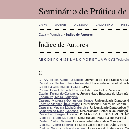
Seminário de Prática d
CAPA
SOBRE
ACESSO
CADASTRO
PES
Capa
>
Pesquisa
>
Índice de Autores
Índice de Autores
A
B
C
D
E
F
G
H
I
J
K
L
M
N
O
P
Q
R
S
T
U
V
W
X
Y
Z
Toda(o)
C
C. Pizzutti dos Santos, Joaquim
, Universidade Federal de Sant
Cabral dos Santos, Thaís Fernanda
, Universidade Estadual de 
Cabrijana Ortiz Maciel, Rafael
, UEM
Cabrini, Daniela Ravelli
, Universidade Estadual de Maringá
Cabrini, Fernando Ganancio
, Universidade Estadual de Maringá
Cadamuro, Maíra Dorighello
Caetano, Andressa Gomes dos Santos
, Universidade Estadual 
Caixeiro Stephan, Ítalo Itamar
, Universidade Federal de Viçosa 
Calazans, Mayara Lúcia Embercics
, Universidade Estadual de 
Calazans da Rosa, Vanessa
, Universidade Estadual de Maringá
Calcanhoto Borges, Lorena
, UNIVERSIDADE ESTADUAL DE M
Calciolari, Gabriela Arantes
, Universidade Estadual de Maringá
Caldart Coelho, Victória
, Universidade Estadual de Maringá
Caldeira, Ademir Donizeti
, Universidade Federal de São Carlos
Caldeira Soares, Juliana Penélope
, Universidade Estadual de Ma