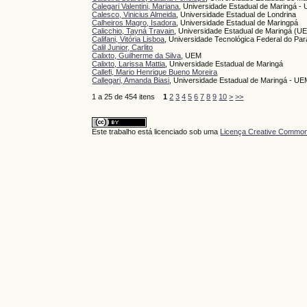
Calegari Valentini, Mariana
, Universidade Estadual de Maringá -
Calesco, Vinicius Almeida
, Universidade Estadual de Londrina
Calheiros Magro, Isadora
, Universidade Estadual de Maringpá
Calicchio, Tayná Travain
, Universidade Estadual de Maringá (U
Califani, Vitória Lisboa
, Universidade Tecnológica Federal do P
Calil Junior, Carlito
Calixto, Guilherme da Silva
, UEM
Calixto, Larissa Mattia
, Universidade Estadual de Maringá
Callefi, Mario Henrique Bueno Moreira
Callegari, Amanda Biasi
, Universidade Estadual de Maringá - U
1 a 25 de 454 itens
1
2
3
4
5
6
7
8
9
10
>
>>
Este trabalho está licenciado sob uma
Licença Creative Commons