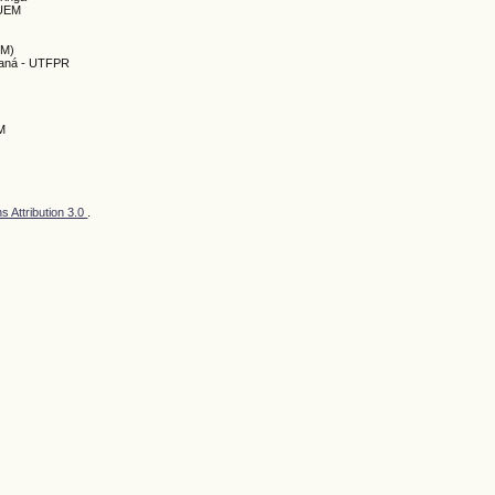
 UEM
EM)
araná - UTFPR
EM
 Attribution 3.0
.