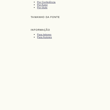
Por Conferência
Por Autor
Por título
TAMANHO DA FONTE
INFORMAÇÃO
Para leitores
Para Autores