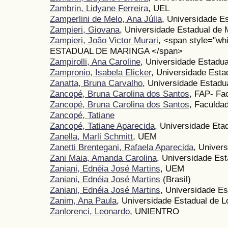
Zambrin, Lidyane Ferreira
, UEL
Zamperlini de Melo, Ana Júlia
, Universidade E
Zampieri, Giovana
, Universidade Estadual de 
Zampieri, João Victor Murari
, <span style="w
ESTADUAL DE MARINGA </span>
Zampirolli, Ana Caroline
, Universidade Estadu
Zampronio, Isabela Elicker
, Universidade Esta
Zanatta, Bruna Carvalho
, Universidade Estad
Zancopé, Bruna Carolina dos Santos
, FAP- Fa
Zancopé, Bruna Carolina dos Santos
, Faculda
Zancopé, Tatiane
Zancopé, Tatiane Aparecida
, Universidade Eta
Zanella, Marli Schmitt
, UEM
Zanetti Brentegani, Rafaela Aparecida
, Univer
Zani Maia, Amanda Carolina
, Universidade Es
Zaniani, Ednéia José Martins
, UEM
Zaniani, Ednéia José Martins
(Brasil)
Zaniani, Ednéia José Martins
, Universidade Es
Zanim, Ana Paula
, Universidade Estadual de L
Zanlorenci, Leonardo
, UNIENTRO