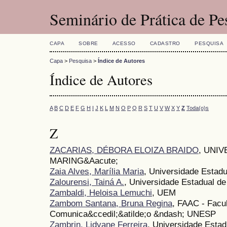
Seminário de Prática de P
CAPA
SOBRE
ACESSO
CADASTRO
PESQUISA
Capa
>
Pesquisa
>
Índice de Autores
Índice de Autores
A
B
C
D
E
F
G
H
I
J
K
L
M
N
O
P
Q
R
S
T
U
V
W
X
Y
Z
Toda(o)s
Z
ZACARIAS, DÉBORA ELOIZA BRAIDO
, UNI
MARING&Aacute;
Zaia Alves, Marília Maria
, Universidade Estad
Zalourensi, Tainá A.
, Universidade Estadual d
Zambaldi, Heloisa Lemuchi
, UEM
Zambom Santana, Bruna Regina
, FAAC - Facul
Comunica&ccedil;&atilde;o &ndash; UNESP
Zambrin, Lidyane Ferreira
, Universidade Estad