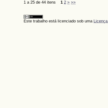
1 a 25 de 44 itens
1
2
>
>>
Este trabalho está licenciado sob uma
Licença