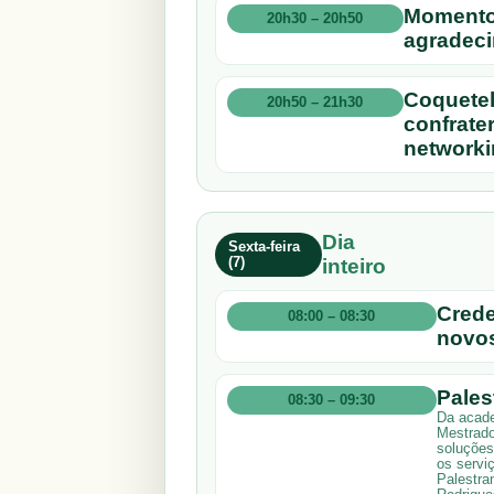
Momento
20h30 – 20h50
agradec
Coquetel
20h50 – 21h30
confrate
networki
Dia
Sexta-feira
(7)
inteiro
Crede
08:00 – 08:30
novos
Pales
08:30 – 09:30
Da acade
Mestrado
soluções
os servi
Palestran