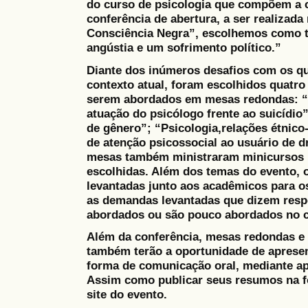
do curso de psicologia que compõem a 
conferência de abertura, a ser realizada
Consciência Negra”, escolhemos como 
angústia e um sofrimento político.”
Diante dos inúmeros desafios com os q
contexto atual, foram escolhidos quatro
serem abordados em mesas redondas: “D
atuação do psicólogo frente ao suicídio”
de gênero”; “Psicologia,relações étnico
de atenção psicossocial ao usuário de 
mesas também ministraram minicursos r
escolhidas. Além dos temas do evento,
levantadas junto aos acadêmicos para 
as demandas levantadas que dizem resp
abordados ou são pouco abordados no c
Além da conferência, mesas redondas e 
também terão a oportunidade de apresen
forma de comunicação oral, mediante ap
Assim como publicar seus resumos na 
site do evento.