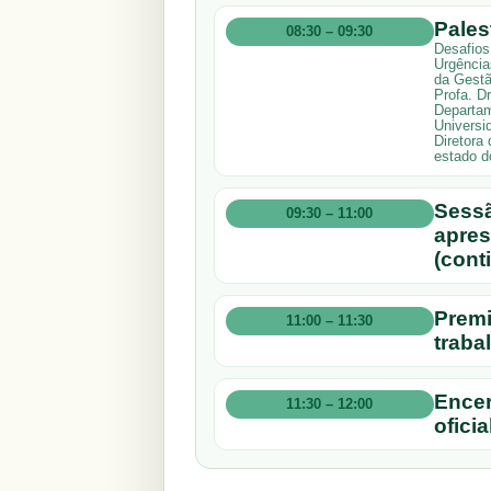
Pales
08:30 – 09:30
Desafios
Urgência
da Gestã
Profa. D
Departam
Universi
Diretora
estado d
Sessã
09:30 – 11:00
apres
(cont
Premi
11:00 – 11:30
traba
Ence
11:30 – 12:00
oficia