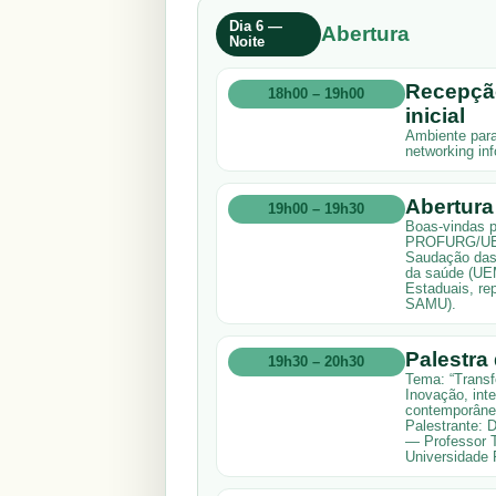
Dia 6 —
Abertura
Noite
Recepçã
18h00 – 19h00
inicial
Ambiente para
networking inf
Abertura 
19h00 – 19h30
Boas-vindas p
PROFURG/UEM 
Saudação das 
da saúde (UEM
Estaduais, re
SAMU).
Palestra
19h30 – 20h30
Tema: “Transf
Inovação, int
contemporâne
Palestrante: D
— Professor T
Universidade 