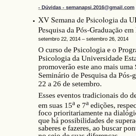
- Dúvidas - semanapsi.2016@gmail.com
XV Semana de Psicologia da U
Pesquisa da Pós-Graduação em
setembro 22, 2014 – setembro 26, 2014
O curso de Psicologia e o Pro
Psicologia da Universidade Est
promoverão este ano mais uma 
Seminário de Pesquisa da Pós-g
22 a 26 de setembro.
Esses
e
ventos tradicionais do d
a
a
em suas 15
e 7
edições, respe
foco prioritariamente na dialóg
que há possibilidades de supera
saberes e fazeres, ao buscar po
no seio de suas diferenças.