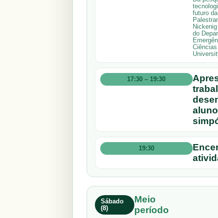
tecnolog
futuro d
Palestran
Nickenig
do Depar
Emergênc
Ciências
Universi
Apres
17:30 – 19:30
traba
desen
aluno
simpó
Encer
19:30
ativi
Meio
Sábado
(8)
período