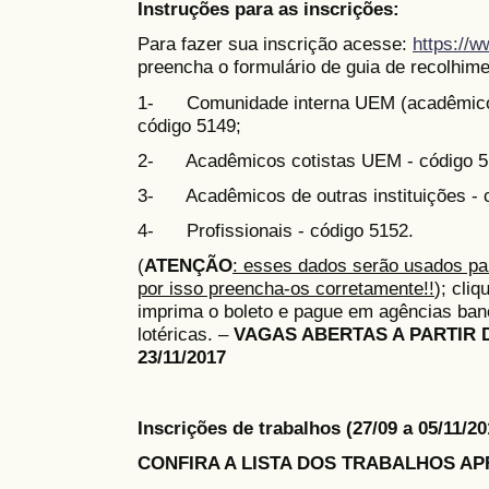
Instruções para as inscrições:
Para fazer sua inscrição acesse:
https://
preencha o formulário de guia de recolhim
1- Comunidade interna UEM (acadêmicos,
código 5149;
2- Acadêmicos cotistas UEM - código 5
3- Acadêmicos de outras instituições - 
4- Profissionais - código 5152.
(
ATENÇÃO
: esses dados serão usados par
por isso preencha-os corretamente!!
); cli
imprima o boleto e pague em agências banc
lotéricas. –
VAGAS ABERTAS A PARTIR DO 
23/11/2017
Inscrições de trabalhos (27/09 a 05/11/
CONFIRA A LISTA DOS TRABALHOS A