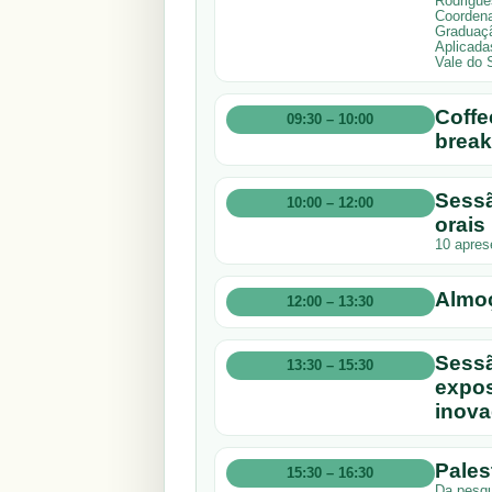
Rodrigue
Coordena
Graduaçã
Aplicada
Vale do 
Coffe
09:30 – 10:00
break
Sessã
10:00 – 12:00
orais
10 apres
Almo
12:00 – 13:30
Sessã
13:30 – 15:30
expos
inova
Pales
15:30 – 16:30
Da pesqui