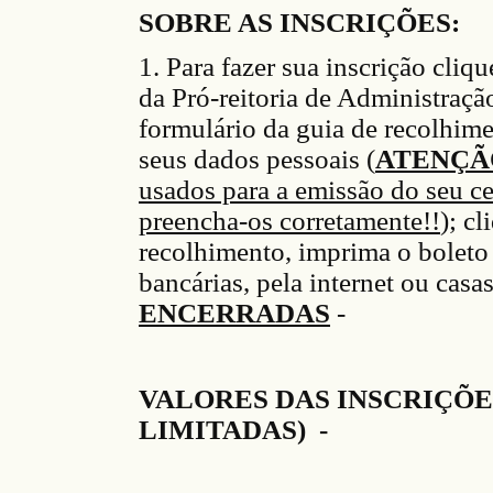
SOBRE AS INSCRIÇÕES:
1. Para faz
er
sua inscrição cliqu
da P
ró
-reitoria de Administraç
ã
formulário da guia de recolh
im
s
eus dados pessoais (
ATENÇÃ
usados para a emissão do seu ce
preencha-os corretamente!!
)
;
cli
recolhimento
, imprima o bol
et
bancárias
, pela internet ou casas
ENCERRADAS
-
VALORES DAS INSCRIÇÕE
LIMITADAS) -