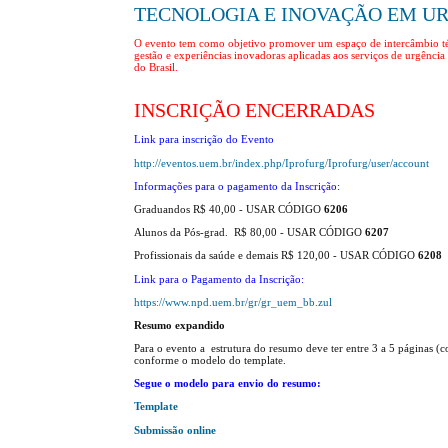
TECNOLOGIA E INOVAÇÃO EM U
O evento tem como objetivo promover um espaço de intercâmbio técn
gestão e experiências inovadoras aplicadas aos serviços de urgência 
do Brasil.
INSCRIÇÃO ENCERRADAS
Link para inscrição do Evento
http://eventos.uem.br/index.php/Iprofurg/Iprofurg/user/account
Informações para o pagamento da Inscrição:
Graduandos R$ 40,00 - USAR CÓDIGO
6206
Alunos da Pós-grad. R$ 80,00 - USAR CÓDIGO
6207
Profissionais da saúde e demais R$ 120,00 - USAR CÓDIGO
6208
Link para o Pagamento da Inscrição:
https://www.npd.uem.br/gr/gr_uem_bb.zul
Resumo expandido
Para o evento a estrutura do resumo deve ter entre 3 a 5 páginas (
conforme o modelo do template.
Segue o modelo para envio do resumo:
Template
Submissão online