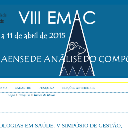
ESSO
CADASTRO
PESQUISA
EDIÇÕES ANTERIORES
Capa
>
Pesquisa
>
Índice de títulos
OLOGIAS EM SAÚDE. V SIMPÓSIO DE GESTÃO,