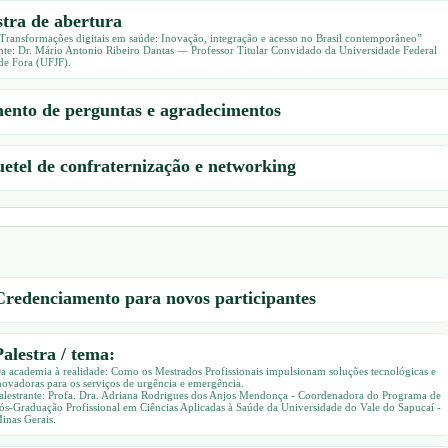
stra de abertura
Transformações digitais em saúde: Inovação, integração e acesso no Brasil contemporâneo”
ante: Dr. Mário Antonio Ribeiro Dantas — Professor Titular Convidado da Universidade Federal
 de Fora (UFJF).
nto de perguntas e agradecimentos
etel de confraternização e networking
Credenciamento para novos participantes
Palestra / tema:
a academia à realidade: Como os Mestrados Profissionais impulsionam soluções tecnológicas e
novadoras para os serviços de urgência e emergência.
alestrante: Profa. Dra. Adriana Rodrigues dos Anjos Mendonça - Coordenadora do Programa de
ós-Graduação Profissional em Ciências Aplicadas à Saúde da Universidade do Vale do Sapucaí -
inas Gerais.