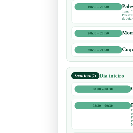
Pale
19h30 – 20h30
Tema: “
Palestr
de Juiz
Mome
20h30 – 20h50
Coqu
20h50 – 21h30
Dia inteiro
Sexta-feira (7)
08:00 – 08:30
08:30 – 09:30
D
i
P
P
M