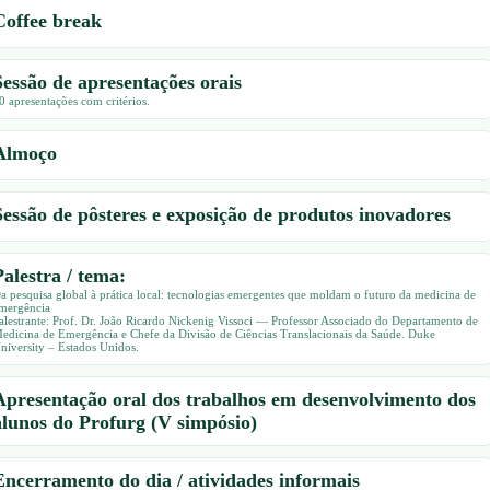
Coffee break
Sessão de apresentações orais
0 apresentações com critérios.
Almoço
Sessão de pôsteres e exposição de produtos inovadores
Palestra / tema:
a pesquisa global à prática local: tecnologias emergentes que moldam o futuro da medicina de
mergência
alestrante: Prof. Dr. João Ricardo Nickenig Vissoci — Professor Associado do Departamento de
edicina de Emergência e Chefe da Divisão de Ciências Translacionais da Saúde. Duke
niversity – Estados Unidos.
Apresentação oral dos trabalhos em desenvolvimento dos
alunos do Profurg (V simpósio)
Encerramento do dia / atividades informais