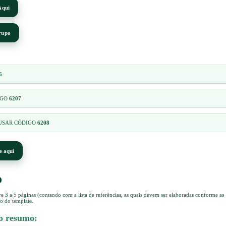
Aqui
rupo
6
DIGO
6207
0 - USAR CÓDIGO
6208
e aqui
o
re 3 a 5 páginas (contando com a lista de referências, as quais devem ser elaboradas conforme as
o do template.
o resumo: