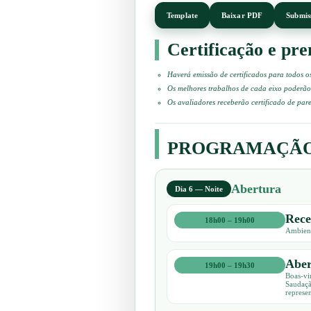
Template
Baixar PDF
Submis
Certificação e pr
Haverá emissão de certificados para todos o
Os melhores trabalhos de cada eixo poderão
Os avaliadores receberão certificado de pare
PROGRAMAÇÃ
Abertura
Dia 6 — Noite
Rece
18h00 – 19h00
Ambient
Aber
19h00 – 19h30
Boas-vi
Saudaçã
represe