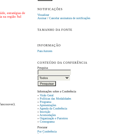
NOTIFICAÇÕES
de, estratégias de
Visualizar
ia na região Sul
Assinar
/
Cancelar assinatura de notificações
TAMANHO DA FONTE
INFORMAÇÃO
Para Autores
CONTEÚDO DA CONFERÊNCIA
Pesquisa
Informações sobre a Conferência
»
Visão Geral
»
Políticas das Modalidades
»
Programa
 Vancouver).
»
Apresentações
»
Agenda da Conferência
»
Inscrição
»
Acomodações
»
Organização e Parceiros
»
Cronograma
Procurar
Por Conferência