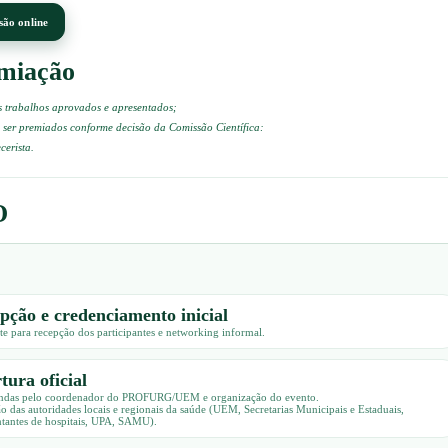
são online
emiação
s trabalhos aprovados e apresentados;
 ser premiados conforme decisão da Comissão Científica:
cerista.
O
pção e credenciamento inicial
e para recepção dos participantes e networking informal.
tura oficial
ndas pelo coordenador do PROFURG/UEM e organização do evento.
o das autoridades locais e regionais da saúde (UEM, Secretarias Municipais e Estaduais,
ntantes de hospitais, UPA, SAMU).