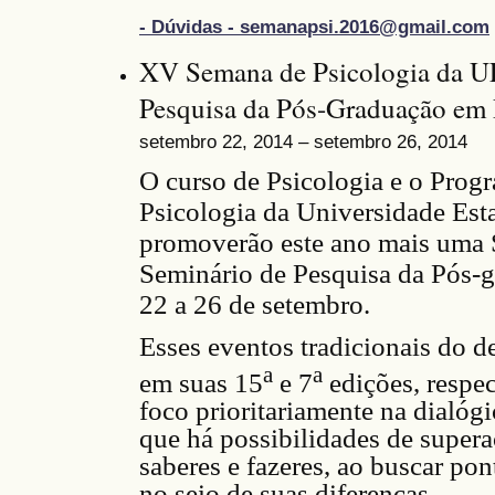
- Dúvidas - semanapsi.2016@gmail.com
XV Semana de Psicologia da U
Pesquisa da Pós-Graduação em
setembro 22, 2014 – setembro 26, 2014
O curso de Psicologia e o Pro
Psicologia da Universidade Est
promoverão este ano mais uma 
Seminário de Pesquisa da Pós-g
22 a 26 de setembro.
Esses
e
ventos tradicionais do d
a
a
em suas 15
e 7
edições, respe
foco prioritariamente na dialóg
que há possibilidades de supera
saberes e fazeres, ao buscar po
no seio de suas diferenças.