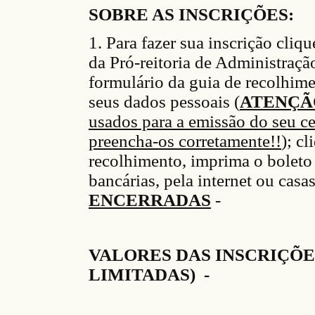
SOBRE AS INSCRIÇÕES:
1. Para faz
er
sua inscrição cliqu
da P
ró
-reitoria de Administraç
ã
formulário da guia de recolh
im
s
eus dados pessoais (
ATENÇÃ
usados para a emissão do seu ce
preencha-os corretamente!!
)
;
cli
recolhimento
, imprima o bol
et
bancárias
, pela internet ou casas
ENCERRADAS
-
VALORES DAS INSCRIÇÕE
LIMITADAS) -