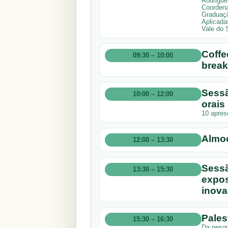
Rodrigue
Coordena
Graduaçã
Aplicada
Vale do 
Coffe
09:30 – 10:00
break
Sessã
10:00 – 12:00
orais
10 apres
Almo
12:00 – 13:30
Sessã
13:30 – 15:30
expos
inova
Pales
15:30 – 16:30
Da pesqui