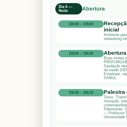
Dia 6 —
Abertura
Noite
Recepçã
18h00 – 19h00
inicial
Ambiente para
networking inf
Abertura 
19h00 – 19h30
Boas-vindas p
PROFURG/UEM 
Saudação das 
da saúde (UEM
Estaduais, re
SAMU).
Palestra
19h30 – 20h30
Tema: “Transf
Inovação, int
contemporâne
Palestrante: D
— Professor T
Universidade 