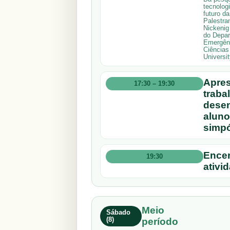
tecnolog
futuro d
Palestran
Nickenig
do Depar
Emergênc
Ciências
Universi
Apres
17:30 – 19:30
traba
desen
aluno
simpó
Encer
19:30
ativi
Meio
Sábado
(8)
período