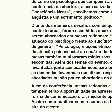
do curso de psicologia que compõem a 
conferência de abertura, a ser realizada
Consciência Negra”, escolhemos como 
angústia e um sofrimento político.”
Diante dos inúmeros desafios com os q
contexto atual, foram escolhidos quatro
serem abordados em mesas redondas: “D
atuação do psicólogo frente ao suicídio”
de gênero”; “Psicologia,relações étnico
de atenção psicossocial ao usuário de 
mesas também ministraram minicursos r
escolhidas. Além dos temas do evento,
levantadas junto aos acadêmicos para 
as demandas levantadas que dizem resp
abordados ou são pouco abordados no c
Além da conferência, mesas redondas e 
também terão a oportunidade de apresen
forma de comunicação oral, mediante ap
Assim como publicar seus resumos na 
site do evento.