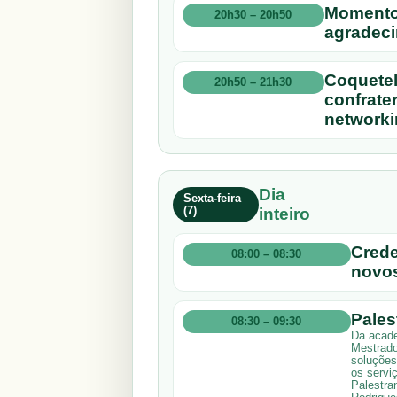
Momento
20h30 – 20h50
agradec
Coquetel
20h50 – 21h30
confrate
networki
Dia
Sexta-feira
(7)
inteiro
Crede
08:00 – 08:30
novos
Pales
08:30 – 09:30
Da acade
Mestrado
soluções
os servi
Palestran