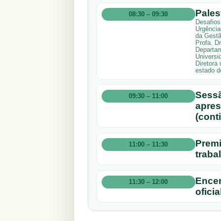
Pales
08:30 – 09:30
Desafios
Urgência
da Gestã
Profa. D
Departam
Universi
Diretora
estado d
Sessã
09:30 – 11:00
apres
(cont
Premi
11:00 – 11:30
traba
Ence
11:30 – 12:00
oficia