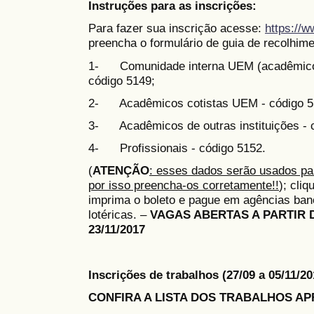
Instruções para as inscrições:
Para fazer sua inscrição acesse:
https://
preencha o formulário de guia de recolhim
1- Comunidade interna UEM (acadêmicos,
código 5149;
2- Acadêmicos cotistas UEM - código 5
3- Acadêmicos de outras instituições - 
4- Profissionais - código 5152.
(
ATENÇÃO
: esses dados serão usados par
por isso preencha-os corretamente!!
); cli
imprima o boleto e pague em agências banc
lotéricas. –
VAGAS ABERTAS A PARTIR DO 
23/11/2017
Inscrições de trabalhos (27/09 a 05/11/
CONFIRA A LISTA DOS TRABALHOS A