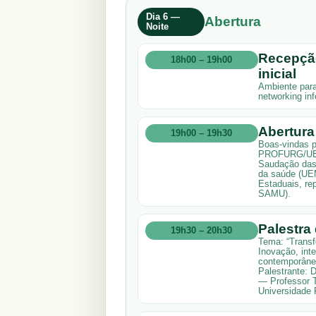
Dia 6 —
Abertura
Noite
Recepçã
18h00 – 19h00
inicial
Ambiente para
networking inf
Abertura 
19h00 – 19h30
Boas-vindas p
PROFURG/UEM 
Saudação das 
da saúde (UEM
Estaduais, re
SAMU).
Palestra
19h30 – 20h30
Tema: “Transf
Inovação, int
contemporâne
Palestrante: D
— Professor T
Universidade 