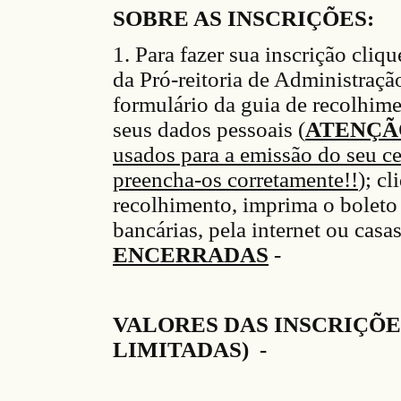
SOBRE AS INSCRIÇÕES:
1. Para faz
er
sua inscrição cliqu
da P
ró
-reitoria de Administraç
ã
formulário da guia de recolh
im
s
eus dados pessoais (
ATENÇÃ
usados para a emissão do seu ce
preencha-os corretamente!!
)
;
cli
recolhimento
, imprima o bol
et
bancárias
, pela internet ou casas
ENCERRADAS
-
VALORES DAS INSCRIÇÕE
LIMITADAS) -