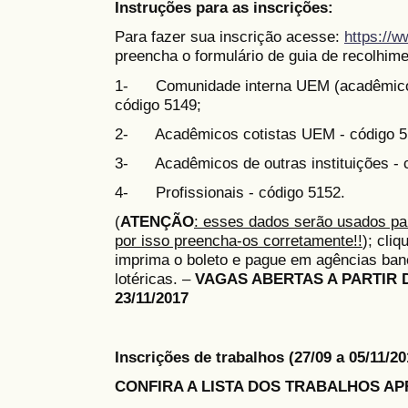
Instruções para as inscrições:
Para fazer sua inscrição acesse:
https://
preencha o formulário de guia de recolhim
1- Comunidade interna UEM (acadêmicos,
código 5149;
2- Acadêmicos cotistas UEM - código 5
3- Acadêmicos de outras instituições - 
4- Profissionais - código 5152.
(
ATENÇÃO
: esses dados serão usados par
por isso preencha-os corretamente!!
); cli
imprima o boleto e pague em agências banc
lotéricas. –
VAGAS ABERTAS A PARTIR DO 
23/11/2017
Inscrições de trabalhos (27/09 a 05/11/
CONFIRA A LISTA DOS TRABALHOS A