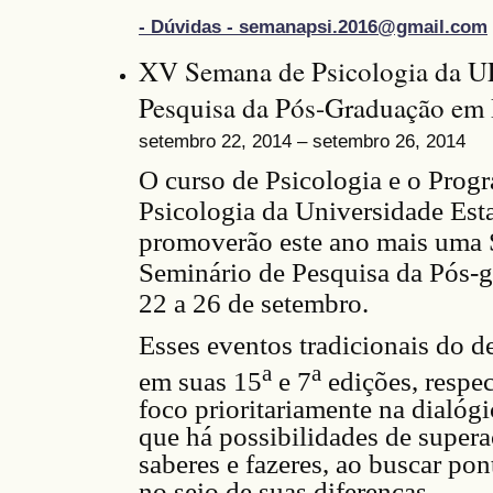
- Dúvidas - semanapsi.2016@gmail.com
XV Semana de Psicologia da U
Pesquisa da Pós-Graduação em
setembro 22, 2014 – setembro 26, 2014
O curso de Psicologia e o Pro
Psicologia da Universidade Est
promoverão este ano mais uma 
Seminário de Pesquisa da Pós-g
22 a 26 de setembro.
Esses
e
ventos tradicionais do d
a
a
em suas 15
e 7
edições, respe
foco prioritariamente na dialóg
que há possibilidades de supera
saberes e fazeres, ao buscar po
no seio de suas diferenças.