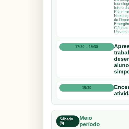
tecnolog
futuro d
Palestran
Nickenig
do Depar
Emergênc
Ciências
Universi
Apres
17:30 – 19:30
traba
desen
aluno
simpó
Encer
19:30
ativi
Meio
Sábado
(8)
período