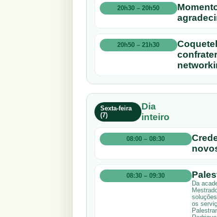
Momento
20h30 – 20h50
agradec
Coquetel
20h50 – 21h30
confrate
networki
Dia
Sexta-feira
(7)
inteiro
Crede
08:00 – 08:30
novos
Pales
08:30 – 09:30
Da acade
Mestrado
soluções
os servi
Palestran