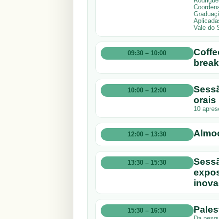
Rodrigue
Coordena
Graduaçã
Aplicada
Vale do 
Coffe
09:30 – 10:00
break
Sessã
10:00 – 12:00
orais
10 apres
Almo
12:00 – 13:30
Sessã
13:30 – 15:30
expos
inova
Pales
15:30 – 16:30
Da pesqui