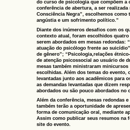
do curso de psicologia que compõem a 
conferência de abertura, a ser realizada
Consciência Negra”, escolhemos como 
angústia e um sofrimento político.”
Diante dos inúmeros desafios com os q
contexto atual, foram escolhidos quatro
serem abordados em mesas redondas: “D
atuação do psicólogo frente ao suicídio”
de gênero”; “Psicologia,relações étnico
de atenção psicossocial ao usuário de 
mesas também ministraram minicursos r
escolhidas. Além dos temas do evento,
levantadas junto aos acadêmicos para 
as demandas levantadas que dizem resp
abordados ou são pouco abordados no c
Além da conferência, mesas redondas e 
também terão a oportunidade de apresen
forma de comunicação oral, mediante ap
Assim como publicar seus resumos na 
site do evento.