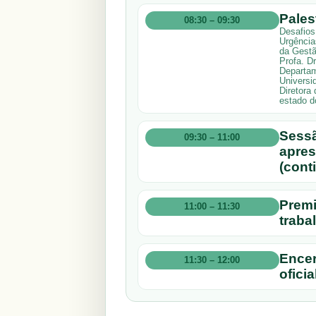
Pales
08:30 – 09:30
Desafios
Urgência
da Gestã
Profa. D
Departam
Universi
Diretora
estado d
Sessã
09:30 – 11:00
apres
(cont
Premi
11:00 – 11:30
traba
Ence
11:30 – 12:00
oficia