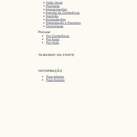
»
Visão Geral
»
Programa
»
Apresentações
»
Agenda da Conferência
»
Inscrição
»
Acomodações
»
Organização e Parceiros
»
Cronograma
Procurar
Por Conferência
Por Autor
Por título
TAMANHO DA FONTE
INFORMAÇÃO
Para leitores
Para Autores