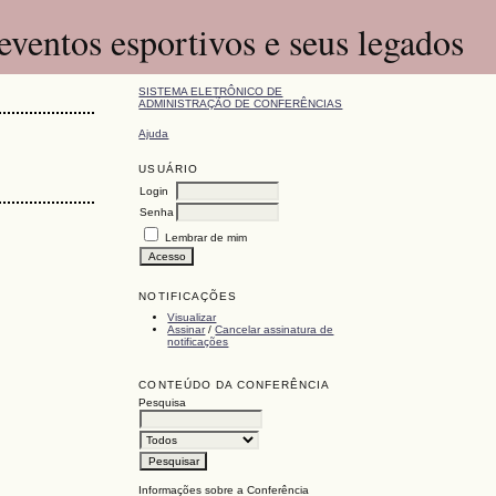
eventos esportivos e seus legados
SISTEMA ELETRÔNICO DE
ADMINISTRAÇÃO DE CONFERÊNCIAS
Ajuda
USUÁRIO
Login
Senha
Lembrar de mim
NOTIFICAÇÕES
Visualizar
Assinar
/
Cancelar assinatura de
notificações
CONTEÚDO DA CONFERÊNCIA
Pesquisa
Informações sobre a Conferência