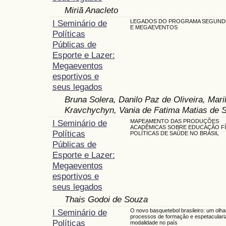
Miriã Anacleto
I Seminário de
LEGADOS DO PROGRAMA SEGUND
E MEGAEVENTOS
Políticas
Públicas de
Esporte e Lazer:
Megaeventos
esportivos e
seus legados
Bruna Solera, Danilo Paz de Oliveira, Mari
Kravchychyn, Vania de Fatima Matias de 
I Seminário de
MAPEAMENTO DAS PRODUÇÕES
ACADÊMICAS SOBRE EDUCAÇÃO FÍ
Políticas
POLÍTICAS DE SAÚDE NO BRASIL
Públicas de
Esporte e Lazer:
Megaeventos
esportivos e
seus legados
Thais Godoi de Souza
I Seminário de
O novo basquetebol brasileiro: um olha
processos de formação e espetaculari
Políticas
modalidade no país