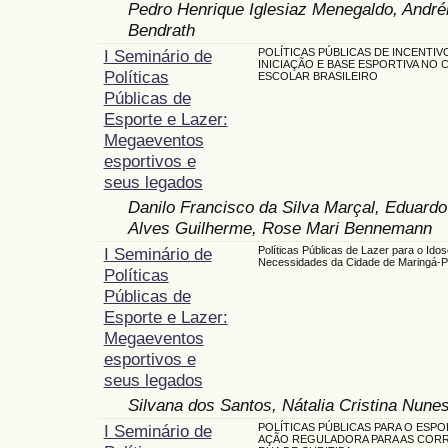
Pedro Henrique Iglesiaz Menegaldo, André
Bendrath
I Seminário de
POLÍTICAS PÚBLICAS DE INCENTIV
INICIAÇÃO E BASE ESPORTIVA NO
Políticas
ESCOLAR BRASILEIRO
Públicas de
Esporte e Lazer:
Megaeventos
esportivos e
seus legados
Danilo Francisco da Silva Marçal, Eduard
Alves Guilherme, Rose Mari Bennemann
I Seminário de
Políticas Públicas de Lazer para o Idos
Necessidades da Cidade de Maringá-
Políticas
Públicas de
Esporte e Lazer:
Megaeventos
esportivos e
seus legados
Silvana dos Santos, Nátalia Cristina Nune
I Seminário de
POLÍTICAS PÚBLICAS PARA O ESPO
AÇÃO REGULADORA PARA AS CORR