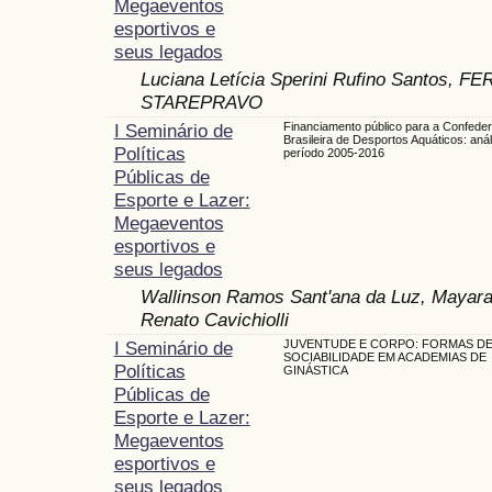
Megaeventos
esportivos e
seus legados
Luciana Letícia Sperini Rufino Santos
STAREPRAVO
I Seminário de
Financiamento público para a Confede
Brasileira de Desportos Aquáticos: anál
Políticas
período 2005-2016
Públicas de
Esporte e Lazer:
Megaeventos
esportivos e
seus legados
Wallinson Ramos Sant'ana da Luz, Mayara
Renato Cavichiolli
I Seminário de
JUVENTUDE E CORPO: FORMAS D
SOCIABILIDADE EM ACADEMIAS DE
Políticas
GINÁSTICA
Públicas de
Esporte e Lazer:
Megaeventos
esportivos e
seus legados