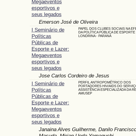
Megaeventos
esportivos e
seus legados
Emerson José de Oliveira
I Seminário de
PAPEL DOS CLUBES SOCIAIS NA EF
DA POLÍTICA PÚBLICA DE ESPORTE
Políticas
LONDRINA - PARANÁ
Públicas de
Esporte e Lazer:
Megaeventos
esportivos e
seus legados
Jose Carlos Cordeiro de Jesus
I Seminário de
PERFIL ANTROPOMÉTRICO DOS
PORTADORES HIV/AIDS DO SERVIÇ
Políticas
ASSISTÊNCIA ESPECIALIZADA DA R
AMUSEP
Públicas de
Esporte e Lazer:
Megaeventos
esportivos e
seus legados
Janaina Alves Guilherme, Danilo Francisco 
Masuda, Mirian Ueda Yamaguchi