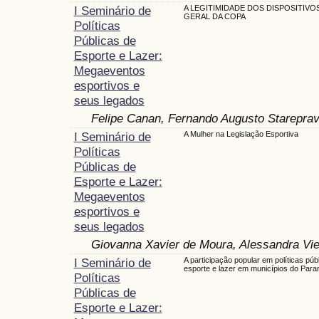
I Seminário de
A LEGITIMIDADE DOS DISPOSITIVOS
GERAL DA COPA
Políticas
Públicas de
Esporte e Lazer:
Megaeventos
esportivos e
seus legados
Felipe Canan, Fernando Augusto Starepra
I Seminário de
A Mulher na Legislação Esportiva
Políticas
Públicas de
Esporte e Lazer:
Megaeventos
esportivos e
seus legados
Giovanna Xavier de Moura, Alessandra Vie
I Seminário de
A participação popular em políticas púb
esporte e lazer em municípios do Para
Políticas
Públicas de
Esporte e Lazer: