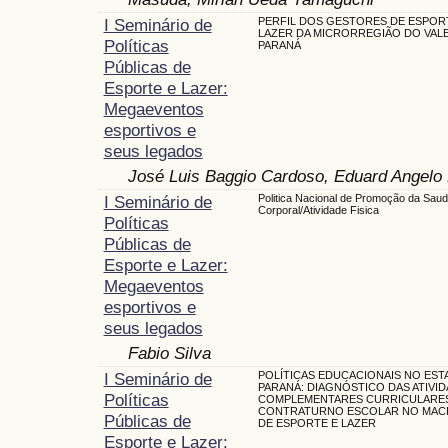
I Seminário de
PERFIL DOS GESTORES DE ESPOR
LAZER DA MICRORREGIÃO DO VALE 
Políticas
PARANÁ
Públicas de
Esporte e Lazer:
Megaeventos
esportivos e
seus legados
José Luis Baggio Cardoso, Eduard Angelo 
I Seminário de
Politica Nacional de Promoção da Saude
Corporal/Atividade Fisica
Políticas
Públicas de
Esporte e Lazer:
Megaeventos
esportivos e
seus legados
Fabio Silva
I Seminário de
POLÍTICAS EDUCACIONAIS NO ES
PARANÁ: DIAGNÓSTICO DAS ATIVI
Políticas
COMPLEMENTARES CURRICULARE
CONTRATURNO ESCOLAR NO MA
Públicas de
DE ESPORTE E LAZER
Esporte e Lazer: