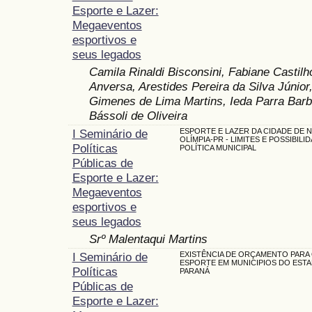
Esporte e Lazer:
Megaeventos
esportivos e
seus legados
Camila Rinaldi Bisconsini, Fabiane Castilh
Anversa, Arestides Pereira da Silva Júnior,
Gimenes de Lima Martins, Ieda Parra Barb
Bássoli de Oliveira
I Seminário de
ESPORTE E LAZER DA CIDADE DE 
OLÍMPIA-PR - LIMITES E POSSIBILI
Políticas
POLÍTICA MUNICIPAL
Públicas de
Esporte e Lazer:
Megaeventos
esportivos e
seus legados
Srº Malentaqui Martins
I Seminário de
EXISTÊNCIA DE ORÇAMENTO PARA
ESPORTE EM MUNICIPIOS DO EST
Políticas
PARANÁ
Públicas de
Esporte e Lazer: