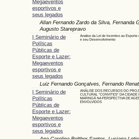
Megaeventos
esportivos e
seus legados
Allan Fernando Zardo da Silva, Fernanda 
Augusto Starepravo
I Seminário de
Analise da Lei de Incentivo ao Esporte 
e seu Desenvolvimento
Políticas
Públicas de
Esporte e Lazer:
Megaeventos
esportivos e
seus legados
Luiz Fernando Gonçalves, Fernando Renato
I Seminário de
ANÁLISE DOS RECURSOS DO PRO
CULTURAL “CONVITES” DA CIDADE 
Políticas
MARINGÁ NA PERSPECTIVA DE AGE
ENVOLVIDOS
Públicas de
Esporte e Lazer:
Megaeventos
esportivos e
seus legados
Ana Carolina Belther Santos, Luciana Letic