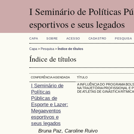
I Seminário de Políticas P
esportivos e seus legados
CAPA
SOBRE
ACESSO
CADASTRO
PESQUISA
Capa
>
Pesquisa
>
Índice de títulos
Índice de títulos
CONFERÊNCIA AGENDADA
TÍTULO
I Seminário de
A INFLUÊNCIA DO PROGRAMA BOLS
NA TRAJETÓRIA PROFISSIONAL E 
Políticas
DE ATLETAS DE GINÁSTICA RÍTMICA
Públicas de
Esporte e Lazer:
Megaeventos
esportivos e
seus legados
Bruna Paz, Caroline Ruivo