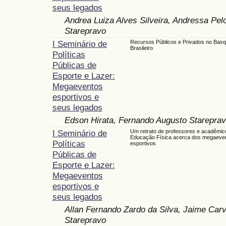
seus legados
Andrea Luiza Alves Silveira, Andressa Pe
Starepravo
I Seminário de
Recursos Públicos e Privados no Basq
Brasileiro
Políticas
Públicas de
Esporte e Lazer:
Megaeventos
esportivos e
seus legados
Edson Hirata, Fernando Augusto Starepra
I Seminário de
Um retrato de professores e acadêmic
Educação Física acerca dos megaeve
Políticas
esportivos
Públicas de
Esporte e Lazer:
Megaeventos
esportivos e
seus legados
Allan Fernando Zardo da Silva, Jaime Car
Starepravo