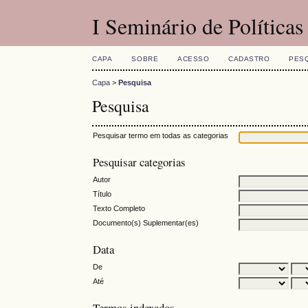
I Seminário de Políticas
CAPA
SOBRE
ACESSO
CADASTRO
PES
Capa
>
Pesquisa
Pesquisa
Pesquisar termo em todas as categorias
Pesquisar categorias
Autor
Título
Texto Completo
Documento(s) Suplementar(es)
Data
De
Até
Termos indexados