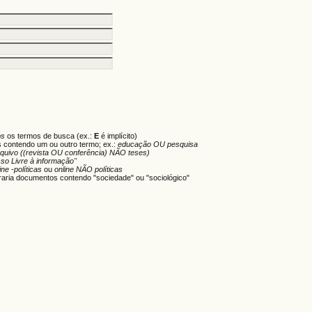
os
os termos de busca (ex.:
E
é implícito)
s contendo um ou outro termo; ex.:
educação OU pesquisa
rquivo ((revista OU conferência) NÃO teses)
so Livre à informação"
ine -políticas
ou
online NÃO políticas
aria documentos contendo "sociedade" ou "sociológico"