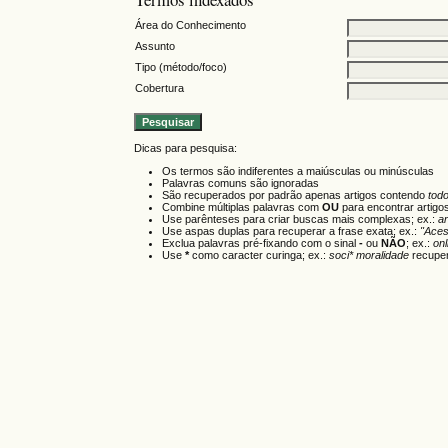
Área do Conhecimento
Assunto
Tipo (método/foco)
Cobertura
Dicas para pesquisa:
Os termos são indiferentes a maiúsculas ou minúsculas
Palavras comuns são ignoradas
São recuperados por padrão apenas artigos contendo
tod
Combine múltiplas palavras com
OU
para encontrar artigo
Use parênteses para criar buscas mais complexas; ex.:
a
Use aspas duplas para recuperar a frase exata; ex.:
"Aces
Exclua palavras pré-fixando com o sinal
-
ou
NÃO
; ex.:
onl
Use
*
como caracter curinga; ex.:
soci* moralidade
recuper