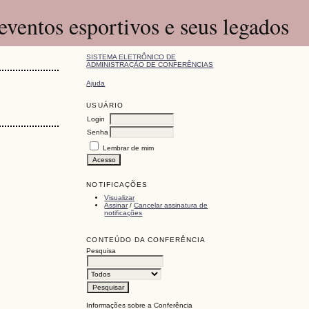
eventos esportivos e seus legados
SISTEMA ELETRÔNICO DE
ADMINISTRAÇÃO DE CONFERÊNCIAS
Ajuda
USUÁRIO
Login
Senha
Lembrar de mim
NOTIFICAÇÕES
Visualizar
Assinar
/
Cancelar assinatura de
notificações
CONTEÚDO DA CONFERÊNCIA
Pesquisa
Informações sobre a Conferência