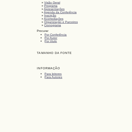
»
Visão Geral
»
Programa
»
Apresentações
»
Agenda da Conferência
»
Inscrição
»
Acomodações
»
Organização e Parceiros
»
Cronograma
Procurar
Por Conferência
Por Autor
Por título
TAMANHO DA FONTE
INFORMAÇÃO
Para leitores
Para Autores