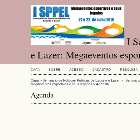
I S
e Lazer: Megaeventos espor
CAPA
SOBRE
ACESSO
CADASTRO
PESQUISA
Capa
>
Seminário de Políticas Públicas de Esporte e Lazer
>
I Seminári
Megaeventos esportivos e seus legados
>
Agenda
Agenda