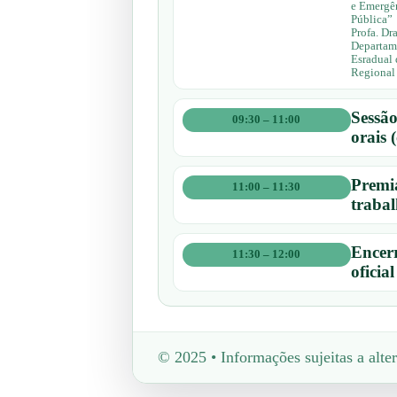
e Emergên
Pública”
Profa. Dr
Departam
Esradual 
Regional 
Sessão
09:30 – 11:00
orais 
Premi
11:00 – 11:30
trabal
Encer
11:30 – 12:00
oficial
© 2025 • Informações sujeitas a alte