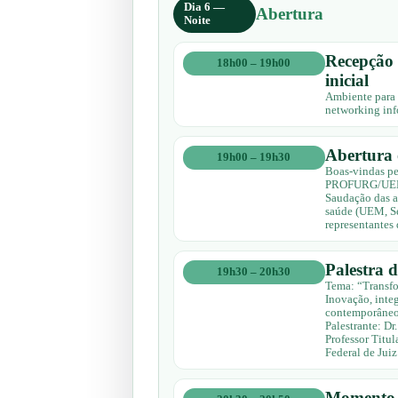
Dia 6 —
Abertura
Noite
Recepção 
18h00 – 19h00
inicial
Ambiente para 
networking inf
Abertura o
19h00 – 19h30
Boas-vindas pe
PROFURG/UEM 
Saudação das au
saúde (UEM, Se
representantes
Palestra 
19h30 – 20h30
Tema: “Transfo
Inovação, integ
contemporâne
Palestrante: D
Professor Titu
Federal de Juiz
Momento 