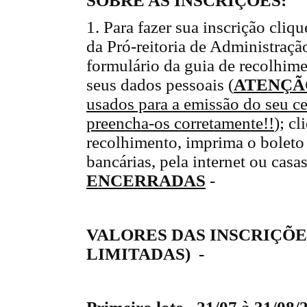
SOBRE AS INSCRIÇÕES:
1. Para faz
er
sua inscrição cliqu
da P
ró
-reitoria de Administraç
ã
formulário da guia de recolh
im
s
eus dados pessoais (
ATENÇÃ
usados para a emissão do seu ce
preencha-os corretamente!!
)
;
cli
recolhimento
, imprima o bol
et
bancárias
, pela internet ou casas
ENCERRADAS
-
VALORES DAS INSCRIÇÕE
LIMITADAS) -