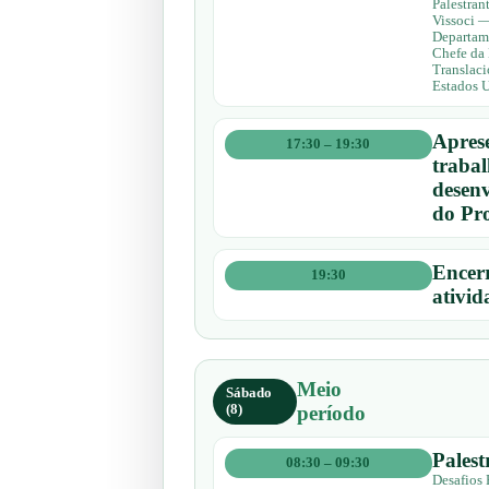
Palestran
Vissoci —
Departam
Chefe da 
Translaci
Estados U
Aprese
17:30 – 19:30
traba
desen
do Pro
Encer
19:30
ativid
Meio
Sábado
(8)
período
Palest
08:30 – 09:30
Desafios 