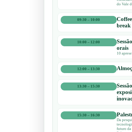
do Vale d
Coffee
09:30 – 10:00
break
Sessão
10:00 – 12:00
orais
10 aprese
Almo
12:00 – 13:30
Sessão
13:30 – 15:30
exposi
inova
Palest
15:30 – 16:30
Da pesqui
tecnolog
futuro da