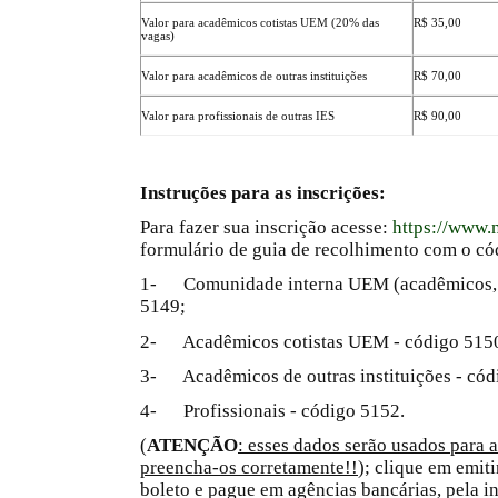
Valor para acadêmicos cotistas UEM (20% das
R$ 35,00
vagas)
Valor para acadêmicos de outras instituições
R$ 70,00
Valor para profissionais de outras IES
R$ 90,00
Instruções para as inscrições:
Para fazer sua inscrição acesse:
https://www.
formulário de guia de recolhimento com o cód
1- Comunidade interna UEM (acadêmicos, pr
5149;
2- Acadêmicos cotistas UEM - código 515
3- Acadêmicos de outras instituições - cód
4- Profissionais - código 5152.
(
ATENÇÃO
: esses dados serão usados para a
preencha-os corretamente!!
); clique em emit
boleto e pague em agências bancárias, pela in