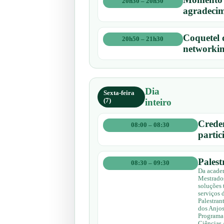
20h30 – 20h50
agradecim
Coquetel 
20h50 – 21h30
networki
Dia
Sexta-feira
(7)
inteiro
Crede
08:00 – 08:30
partic
Palest
08:30 – 09:30
Da academ
Mestrados
soluções 
serviços 
Palestran
dos Anjo
Programa 
Ciências 